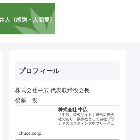
プロフィール
株式会社中広 代表取締役会長
後藤一俊
株式会社 中広
「中広」公式サイト｜総合広告会
社であり、媒体社として自社ブラ
ンドのポスティング型フリーメデ
ィア、ハッピーメディア®『地域み
っちゃく生活情報誌®』を全国で
chuco.co.jp
1100万部以上展開しています。