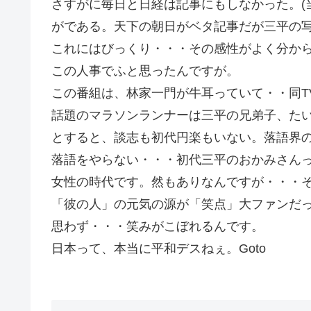
さすがに毎日と日経は記事にもしなかった。(
がである。天下の朝日がベタ記事だが三平の
これにはびっくり・・・その感性がよく分か
この人事でふと思ったんですが。
この番組は、林家一門が牛耳っていて・・同T
話題のマラソンランナーは三平の兄弟子、た
とすると、談志も初代円楽もいない。落語界
落語をやらない・・・初代三平のおかみさん
女性の時代です。然もありなんですが・・・
「彼の人」の元気の源が「笑点」大ファンだ
思わず・・・笑みがこぼれるんです。
日本って、本当に平和デスねぇ。Goto