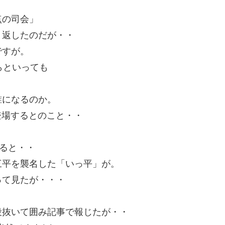
点の司会」
り返したのだが・・
ですが。
らといっても
誰になるのか。
登場するとのこと・・
せると・・
三平を襲名した「いっ平」が。
って見たが・・・
段抜いて囲み記事で報じたが・・