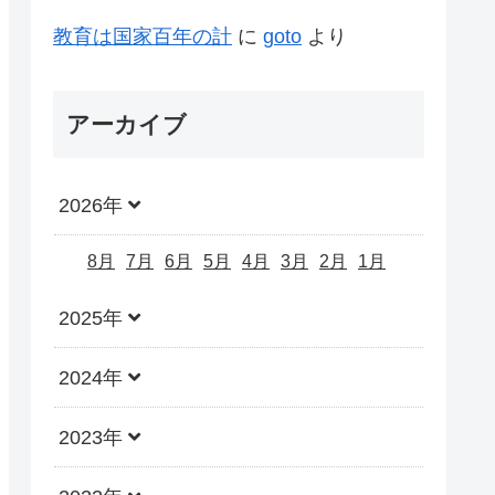
教育は国家百年の計
に
goto
より
アーカイブ
2026年
8月
7月
6月
5月
4月
3月
2月
1月
2025年
2024年
2023年