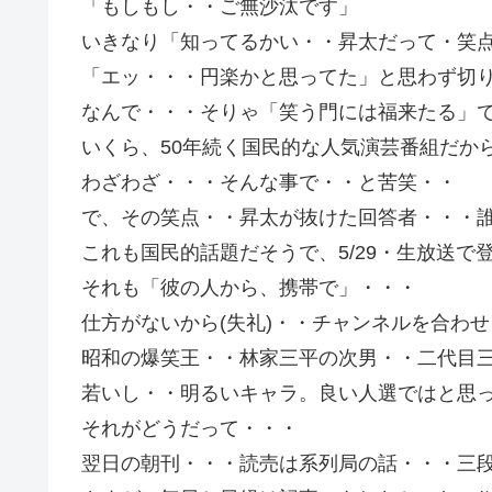
「もしもし・・ご無沙汰です」
いきなり「知ってるかい・・昇太だって・笑
「エッ・・・円楽かと思ってた」と思わず切
なんで・・・そりゃ「笑う門には福来たる」
いくら、50年続く国民的な人気演芸番組だか
わざわざ・・・そんな事で・・と苦笑・・
で、その笑点・・昇太が抜けた回答者・・・
これも国民的話題だそうで、5/29・生放送で
それも「彼の人から、携帯で」・・・
仕方がないから(失礼)・・チャンネルを合わ
昭和の爆笑王・・林家三平の次男・・二代目
若いし・・明るいキャラ。良い人選ではと思
それがどうだって・・・
翌日の朝刊・・・読売は系列局の話・・・三