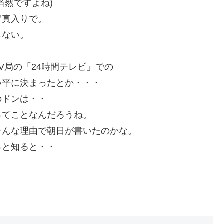
当然ですよね)
写真入りで。
らない。
V局の「24時間テレビ」での
い平に決まったとか・・・
のドンは・・
ってことなんだろうね。
そんな理由で朝日が書いたのかな。
っと知ると・・