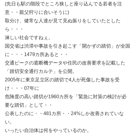
(先日も駅の階段でところ狭しと座り込んでる若者を注
意・・親父狩りに合いそうに)
取分け、健常な人達が見て見ぬ振りをしていたとした
ら・・・
淋しい社会ですねぇ。
国交省は渋滞や事故を引き起こす「開かずの踏切」が全国
に・・・1479カ所あると・・
交通ピークの遮断機データや住民の改善要求を記載した
「踏切安全通行カルテ」を公開。
2005年に東京足立区の踏切で4人が死傷した事故を受
け・・・07年に
危険度の高い踏切が1960カ所を「緊急に対策の検討が必
要な踏切」として・・
公表したのに・・481カ所・・24%しか改善されていな
い。
いったい自治体は何をやっているのか。