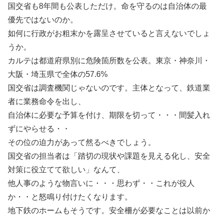
国交省も8年間も公表しただけ。命を守るのは自治体の最
優先ではないのか。
如何に行政がお粗末かを露呈させていると言えないでしょ
うか。
カルテは都道府県別に危険箇所数を公表。東京・神奈川・
大阪・埼玉県で全体の57.6%
国交省は調査機関じゃないのです。主体となって、鉄道業
者に業務命令を出し、
自治体に必要な予算を付け、期限を切って・・・間髪入れ
ずにやらせる・・
その位の迫力があって然るべきでしょう。
国交省の担当者は「踏切の現状や課題を見える化し、安全
対策に役立てて欲しい」なんて、
他人事のような物言いに・・・思わず・・これが役人
か・・と怒鳴り付けたくなります。
地下鉄のホームもそうです。安全柵が必要なことは以前か