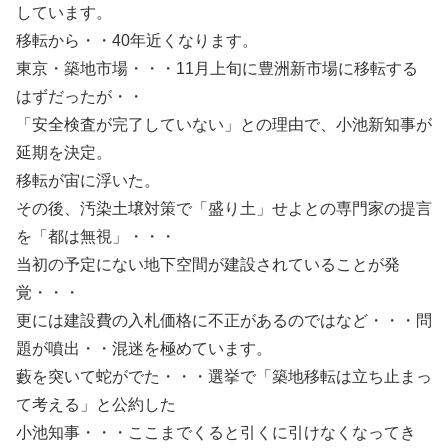
しています。
移転から・・40年近くなります。
東京・築地市場・・・11月上旬に豊洲新市場に移転する
はずだったが・・
「安全検査が完了していない」との理由で、小池新知事が
延期を決定。
移転が宙に浮いた。
その後、汚染土壌対策で「盛り土」せよとの専門家の提言
を「都は無視」・・・
当初の予定にない地下空間が建設されていることが発
覚・・・
更には建設費の入札価格に不正があるのではなど・・・問
題が噴出・・混迷を極めています。
藪を突いて蛇がでた・・・選挙で「築地移転は立ち止まっ
て考える」と公約した
小池知事・・・ここまでくると引くに引けなくなってき