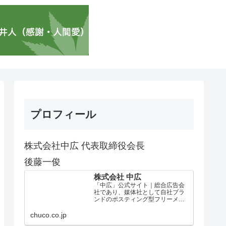
プロフィール
株式会社中広 代表取締役会長
後藤一俊
株式会社 中広
「中広」公式サイト｜総合広告会
社であり、媒体社として自社ブラ
ンドのポスティング型フリーメデ
ィア、ハッピーメディア®『地域み
っちゃく生活情報誌®』を全国で
chuco.co.jp
1100万部以上展開しています。