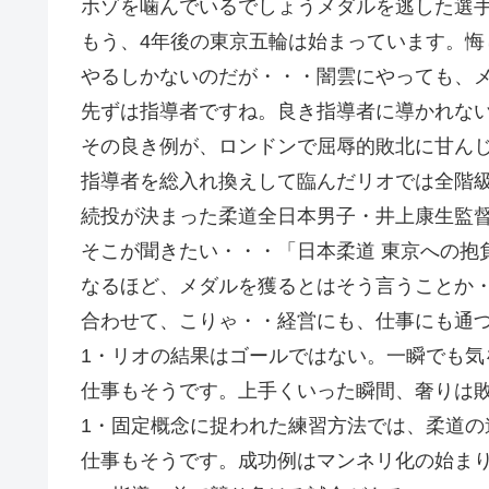
ホゾを噛んでいるでしょうメダルを逃した選
もう、4年後の東京五輪は始まっています。悔
やるしかないのだが・・・闇雲にやっても、
先ずは指導者ですね。良き指導者に導かれな
その良き例が、ロンドンで屈辱的敗北に甘ん
指導者を総入れ換えして臨んだリオでは全階
続投が決まった柔道全日本男子・井上康生監
そこが聞きたい・・・「日本柔道 東京への抱負
なるほど、メダルを獲るとはそう言うことか
合わせて、こりゃ・・経営にも、仕事にも通
1・リオの結果はゴールではない。一瞬でも気
仕事もそうです。上手くいった瞬間、奢りは
1・固定概念に捉われた練習方法では、柔道の
仕事もそうです。成功例はマンネリ化の始ま