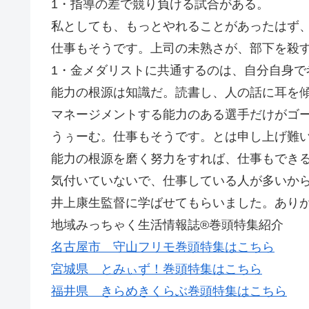
1・指導の差で競り負ける試合がある。
私としても、もっとやれることがあったはず
仕事もそうです。上司の未熟さが、部下を殺す
1・金メダリストに共通するのは、自分自身
能力の根源は知識だ。読書し、人の話に耳を
マネージメントする能力のある選手だけがゴ
うぅーむ。仕事もそうです。とは申し上げ難
能力の根源を磨く努力をすれば、仕事もでき
気付いていないで、仕事している人が多いか
井上康生監督に学ばせてもらいました。ありがと
地域みっちゃく生活情報誌®巻頭特集紹介
名古屋市 守山フリモ巻頭特集はこちら
宮城県 とみぃず！巻頭特集はこちら
福井県 きらめきくらぶ巻頭特集はこちら