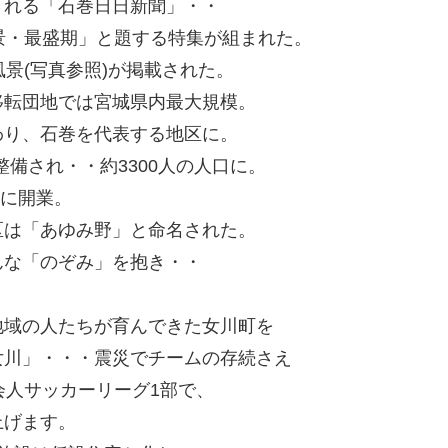
される「石巻日日新聞」・・
景・最盛期」と題する特集が組まれた。
景(写真参照)が掲載された。
移転団地では宮城県内最大規模。
わり、石巻を代表する地区に。
整備され・・約3300人の人口に。
月に開業。
区は「あゆみ野」と命名された。
んな「のぞみ」を抱き・・
地域の人たちが育んできた女川町を
女川」・・・震災でチームの存続さえ
会人サッカーリーグ1部で、
上げます。