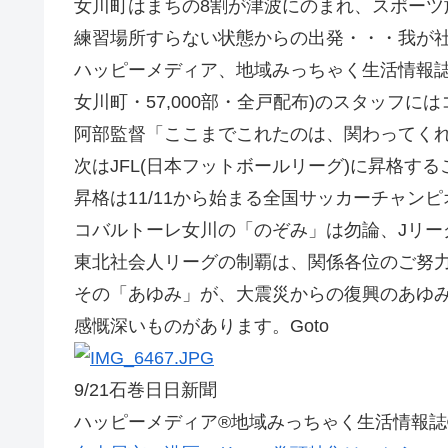
女川町はまちの8割が津波にのまれ、スポーツ
練習場所すらない状態からの出発・・・我が
ハッピーメディア、地域みっちゃく生活情報誌
女川町・57,000部・全戸配布)のスタッフに
阿部監督「ここまでこれたのは、関わってく
次はJFL(日本フットボールリーグ)に昇格す
昇格は11/11から始まる全国サッカーチャン
コバルトーレ女川の「のぞみ」は勿論、Jリー
東北社会人リーグの制覇は、関係各位のご努
その「あゆみ」が、大震災からの復興のあゆ
感慨深いものがあります。Goto
9/21石巻日日新聞
ハッピーメディア®地域みっちゃく生活情報誌