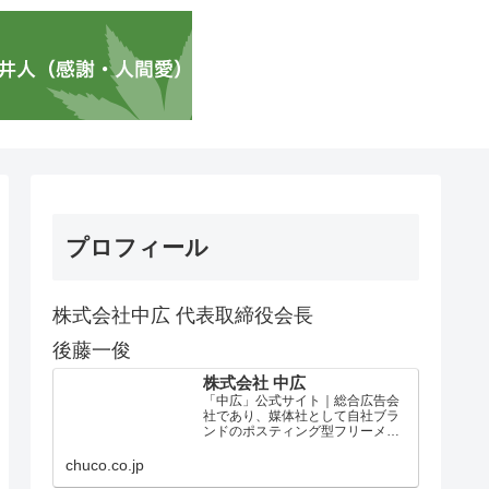
プロフィール
株式会社中広 代表取締役会長
後藤一俊
株式会社 中広
「中広」公式サイト｜総合広告会
社であり、媒体社として自社ブラ
ンドのポスティング型フリーメデ
ィア、ハッピーメディア®『地域み
っちゃく生活情報誌®』を全国で
chuco.co.jp
1100万部以上展開しています。