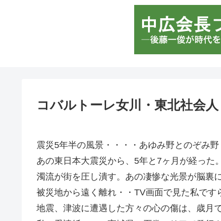
コバルトーレ女川・東北社会人
震災5年半の風景・・・・あゆみ野とのぞみ野
あの東日本大震災から、5年と7ヶ月が経った
濁流が街を圧し潰す。あの凄惨な光景が脳裏
被災地から遠く離れ・・TV画面で見た私です
地震、津波に遭遇した方々の心の傷は、歳月