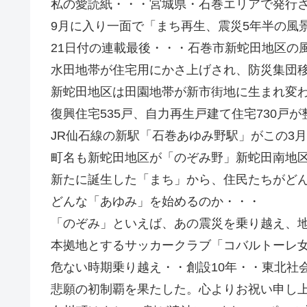
私の愛読紙・・・宮城県・石巻エリアで発行
9月に入り一面で「まち再生、震災5年半の風
21日付の連載最後・・・石巻市新蛇田地区の風
水田地帯が住宅用にかさ上げされ、防災集団
新蛇田地区は田園地帯が新市街地に生まれ変
復興住宅535戸、自力再生戸建て住宅730戸が
JR仙石線の新駅「石巻あゆみ野駅」がこの3
町名も新蛇田地区が「のぞみ野」新蛇田南地
新たに誕生した「まち」から、住民たちがど
どんな「あゆみ」を始めるのか・・・
「のぞみ」といえば、あの震災を乗り越え、
本拠地とするサッカークラブ「コバルトーレ
危ない時期乗り越え・・創設10年・・東北社
悲願の初制覇を果たした。心よりお祝い申し