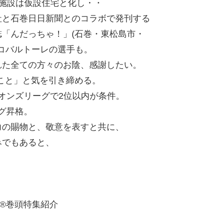
施設は仮設住宅と化し・・
社と石巻日日新聞とのコラボで発刊する
「んだっちゃ！」(石巻・東松島市・
はコバルトーレの選手も。
れた全ての方々のお陰、感謝したい。
ること」と気を引き締める。
ピオンズリーグで2位以内が条件。
グ昇格。
力の賜物と、敬意を表すと共に、
みでもあると、
®巻頭特集紹介