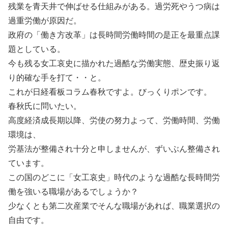
残業を青天井で伸ばせる仕組みがある。過労死やうつ病は
過重労働が原因だ。
政府の「働き方改革」は長時間労働時間の是正を最重点課
題としている。
今も残る女工哀史に描かれた過酷な労働実態、歴史振り返
り的確な手を打て・・と。
これが日経看板コラム春秋ですよ。びっくりポンです。
春秋氏に問いたい。
高度経済成長期以降、労使の努力よって、労働時間、労働
環境は、
労基法が整備され十分と申しませんが、ずいぶん整備され
ています。
この国のどこに「女工哀史」時代のような過酷な長時間労
働を強いる職場があるでしょうか？
少なくとも第二次産業でそんな職場があれば、職業選択の
自由です。