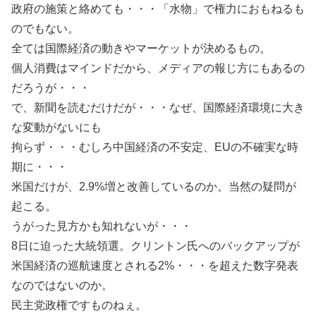
政府の施策と絡めても・・・「水物」で権力におもねるも
のでもない。
全ては国際経済の動きやマーケットが決めるもの。
個人消費はマインドだから、メディアの報じ方にもあるの
だろうが・・・
で、新聞を読むだけだが・・・なぜ、国際経済環境に大き
な変動がないにも
拘らず・・・むしろ中国経済の不安定、EUの不確実な時
期に・・・
米国だけが、2.9%増と改善しているのか。当然の疑問が
起こる。
うがった見方かも知れないが・・・
8日に迫った大統領選。クリントン氏へのバックアップが
米国経済の巡航速度とされる2%・・・を超えた数字発表
なのではないのか。
民主党政権ですものねぇ。