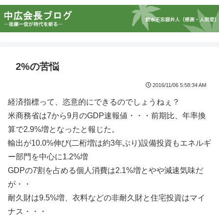
2%の苦悩
2016/11/06 5:58:34 AM
経済指標って、恣意的にできるのでしょうねぇ？
米商務省は7から9月のGDP速報値・・・前期比、年率換
算で2.9%増となったと報じた。
輸出が10.0%伸び(二桁増は約3年ぶり)設備投資もエネルギ
ー部門を中心に1.2%増
GDPの7割を占める個人消費は2.1%増とやや減速気味だ
が・・
耐久財は9.5%増、衣料などの非耐久財と住宅投資はマイ
ナス・・・