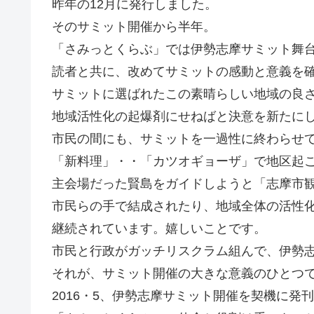
昨年の12月に発行しました。
そのサミット開催から半年。
「さみっとくらぶ」では伊勢志摩サミット舞
読者と共に、改めてサミットの感動と意義を
サミットに選ばれたこの素晴らしい地域の良
地域活性化の起爆剤にせねばと決意を新たに
市民の間にも、サミットを一過性に終わらせ
「新料理」・・「カツオギョーザ」で地区起
主会場だった賢島をガイドしようと「志摩市
市民らの手で結成されたり、地域全体の活性
継続されています。嬉しいことです。
市民と行政がガッチリスクラム組んで、伊勢
それが、サミット開催の大きな意義のひとつ
2016・5、伊勢志摩サミット開催を契機に発