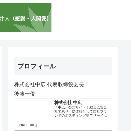
プロフィール
株式会社中広 代表取締役会長
後藤一俊
株式会社 中広
「中広」公式サイト｜総合広告会
社であり、媒体社として自社ブラ
ンドのポスティング型フリーメデ
ィア、ハッピーメディア®『地域み
っちゃく生活情報誌®』を全国で
chuco.co.jp
1100万部以上展開しています。