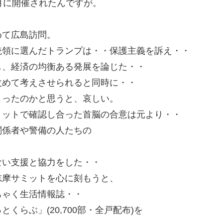
月に開催されたんですが。
。
めて広島訪問。
統領に選んだトランプは・・保護主義を訴え・・
し、経済の均衡ある発展を論じた・・
改めて考えさせられると同時に・・
まったのかと思うと、哀しい。
ミットで確認し合った首脳の合意は元より・・
関係者や警備の人たちの
ない支援と協力をした・・
志摩サミットを心に刻もうと、
ちゃく生活情報誌・・
らぶ」(20,700部・全戸配布)を