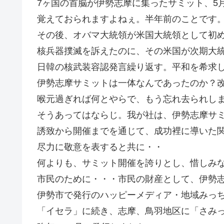
7ヶ国の首脳が伊勢志摩に集ったサミット、5
覚えておられますよねぇ。半年前のことです
その後、オバマ大統領が米国大統領として初
核兵器撲滅を訴えたのに、その米国が次期大
日韓の核武装容認発言繰り返す。平和を希求
伊勢志摩サミットは一体なんであったのか？
喉元過ぎれば何とやらで、もう忘れ去られし
そうあってはならじ。我が社は、伊勢志摩サ
誘致から開催までを通じて、成功裡に導いた
尽力に敬意を表すると共に・・
何よりも、サミット開催を誇りとし、惜しみ
市民のために・・・市民の財産として、伊勢
伊勢市で発行のハッピーメディア・地域みっ
「イセラ」に続き、志摩、鳥羽地区に「さみっとく