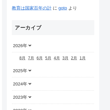
教育は国家百年の計
に
goto
より
アーカイブ
2026年
8月
7月
6月
5月
4月
3月
2月
1月
2025年
2024年
2023年