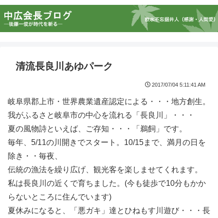
清流長良川あゆパーク
2017/07/04 5:11:41 AM
岐阜県郡上市・世界農業遺産認定による・・・地方創生。
我がふるさと岐阜市の中心を流れる「長良川」・・・
夏の風物詩といえば、ご存知・・・「鵜飼」です。
毎年、5/11の川開きでスタート。10/15まで、満月の日を
除き・・毎夜、
伝統の漁法を繰り広げ、観光客を楽しませてくれます。
私は長良川の近くで育ちました。(今も徒歩で10分もかか
らないところに住んでいます)
夏休みになると、「悪ガキ」達とひねもす川遊び・・・長