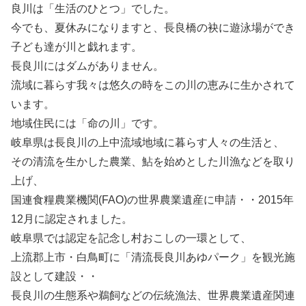
良川は「生活のひとつ」でした。
今でも、夏休みになりますと、長良橋の袂に遊泳場ができ
子ども達が川と戯れます。
長良川にはダムがありません。
流域に暮らす我々は悠久の時をこの川の恵みに生かされて
います。
地域住民には「命の川」です。
岐阜県は長良川の上中流域地域に暮らす人々の生活と、
その清流を生かした農業、鮎を始めとした川漁などを取り
上げ、
国連食糧農業機関(FAO)の世界農業遺産に申請・・2015年
12月に認定されました。
岐阜県では認定を記念し村おこしの一環として、
上流郡上市・白鳥町に「清流長良川あゆパーク」を観光施
設として建設・・
長良川の生態系や鵜飼などの伝統漁法、世界農業遺産関連