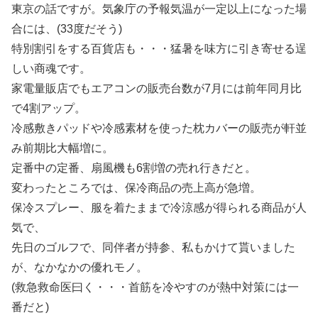
東京の話ですが。気象庁の予報気温が一定以上になった場
合には、(33度だそう)
特別割引をする百貨店も・・・猛暑を味方に引き寄せる逞
しい商魂です。
家電量販店でもエアコンの販売台数が7月には前年同月比
で4割アップ。
冷感敷きパッドや冷感素材を使った枕カバーの販売が軒並
み前期比大幅増に。
定番中の定番、扇風機も6割増の売れ行きだと。
変わったところでは、保冷商品の売上高が急増。
保冷スプレー、服を着たままで冷涼感が得られる商品が人
気で、
先日のゴルフで、同伴者が持参、私もかけて貰いました
が、なかなかの優れモノ。
(救急救命医曰く・・・首筋を冷やすのが熱中対策には一
番だと)