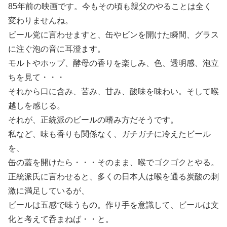
85年前の映画です。今もその頃も親父のやることは全く
変わりませんね。
ビール党に言わせますと、缶やビンを開けた瞬間、グラス
に注ぐ泡の音に耳澄ます。
モルトやホップ、酵母の香りを楽しみ、色、透明感、泡立
ちを見て・・・
それから口に含み、苦み、甘み、酸味を味わい。そして喉
越しを感じる。
それが、正統派のビールの嗜み方だそうです。
私など、味も香りも関係なく、ガチガチに冷えたビール
を、
缶の蓋を開けたら・・・そのまま、喉でゴクゴクとやる。
正統派氏に言わせると、多くの日本人は喉を通る炭酸の刺
激に満足しているが、
ビールは五感で味うもの。作り手を意識して、ビールは文
化と考えて呑まねば・・と。