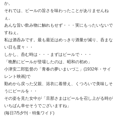
か。
それでは、ビールの旨さを味わったことがありませんね
ぇ。
あんな旨い飲み物に触れもせず・・・実にもったいないで
すねぇ。
私は酒呑みです。最も最近はめっきり酒量が減り、呑まな
い日も度々・・
しかし、呑む時は・・・まずはビールで・・・
「晩酌にビールが登場したのは、昭和の初め」
小津安二郎監督の「青春の夢いまいづこ」(1932年・サイ
レント映画)で
勤めから戻った父親、浴衣に着替え、くつろいで美味しそ
うにビールを・・
その姿を見た女中が「旦那さまはビールを召し上がる時が
いちばん幸せそうでございますね」
(毎日7/5夕刊・特集ワイド)