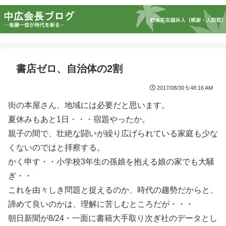
書店ゼロ、自治体の2割
2017/08/30 5:48:16 AM
街の本屋さん、地域には必要だと思います。
夏休みもあと1日・・・宿題やったか。
親子の間で、壮絶な闘いが繰り広げられている家庭も少な
くないのではと拝察する。
かく申す・・小学校3年生の孫娘を抱える娘の家でも大騒
ぎ・・
これを由々しき問題と捉えるのか、時代の趨勢だからと、
諦めて良いのかは、理解に苦しむところだが・・・
朝日新聞が8/24・一面に書籍大手取り次ぎ社のデータとし