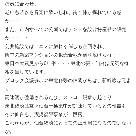
演奏に合わせ、
老いも若きも音楽に酔いしれ、街全体が揺れている感
が・・・
また、市内すべての公園ではテントを設け特産品の販売
が・・・・
公共施設ではアニメに触れる催しも企画され、
街中の新築マンションの販売合戦が繰り広げられ・・・
東日本大震災から6年半・・・東北の要・仙台は元気な様
相を呈しています。
ブロック会議参加の東北各県の仲間からは、新幹線は元よ
り、
高速網が整備されるたび、ストロー現象が起こり・・・
東北経済は益々仙台一極集中が加速しているとの報告も。
その仙台も、震災復興事業が一段落、
これからが、仙台経済にとっての正念場になるのではない
か。