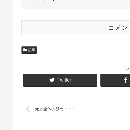
コメン
記事
シ
Twitter
元旦全休の勧め・・・