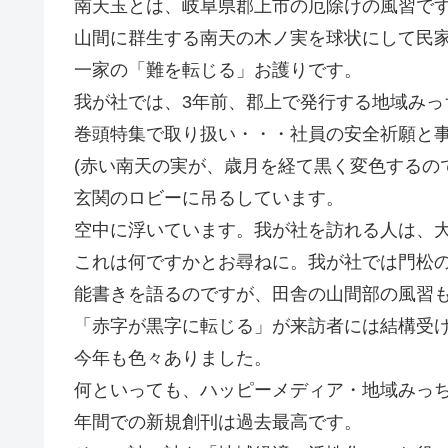
南天玉とは、岐阜県郡上市の厄除けの風習で
山間に群生する南天の木ノ実を球状にして民
一家の「難を転じる」お護りです。
我が社では、3年前、郡上で発行する地域みっ
巻頭特集で取り扱い・・・社員の安全祈願と
(赤い南天の実が、歳月を経て黒く変色するの
玄関のロビーに吊るしています。
空中に浮いています。我が社を訪れる人は、
これは何ですかとお尋ねに。我が社では門松
能書きを語るのですが、田舎の山間部の風習
「赤字が黒字に転じる」が来訪者には結構受
今年も色々ありました。
何といっても、ハッピーメディア・地域みっち
年間での新規創刊は過去最高です。