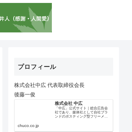
プロフィール
株式会社中広 代表取締役会長
後藤一俊
株式会社 中広
「中広」公式サイト｜総合広告会
社であり、媒体社として自社ブラ
ンドのポスティング型フリーメデ
ィア、ハッピーメディア®『地域み
っちゃく生活情報誌®』を全国で
chuco.co.jp
1100万部以上展開しています。