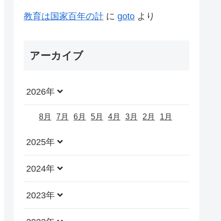
教育は国家百年の計
に
goto
より
アーカイブ
2026年
8月
7月
6月
5月
4月
3月
2月
1月
2025年
2024年
2023年