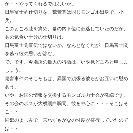
が・・やってくれるではないか。
日馬富士的仕切りを。荒鷲関は同じモンゴル出身で、小
兵。
このところ膝を痛め、幕の内下位に低迷していたのだが、
あの気合い十分の仕切りは、
日馬富士関直伝ではないか。なんとなくだが、日馬富士関
を慕う彼の思いが滲む。
で、です。今場所の最大の特徴は、いや見どころと申しま
しょう。
傷害事件のそもそもは、異国で頑張る彼らがお互いに慰め
あう、
いや、お国の情報を交換するモンゴル力士会が発端です。
その会のボスが大横綱白鵬関、彼を中心に・・・そこはそ
こ・・
同郷のよしみで、言わずもがなの忖度が横行していたので
は・・