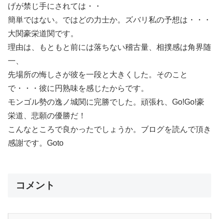
げが禁じ手にされては・・
簡単ではない。ではどの力士か。ズバリ私の予想は・・・
大関豪栄道関です。
理由は、もともと前には落ちない稽古量、相撲感は角界随
一、
先場所の悔しさが彼を一段と大きくした。そのこと
で・・・彼に円熟味を感じたからです。
モンゴル勢の逸ノ城関に完勝でした。頑張れ、Go!Go!豪
栄道、悲願の優勝だ！
こんなところで良かったでしょうか。ブログを読んで頂き
感謝です。Goto
コメント