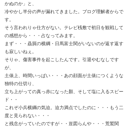
かぬのか」と、
冷やかし半分の声が漏れてきました。ブログ理解者からで
す。
そう言われりゃ仕方がない。テレビ桟敷で初日を観戦して
の感想から・・・占なってみます。
まず・・・贔屓の横綱・日馬富士関がいないのが返す返す
も寂しいねぇ。
そりゃ、傷害事件を起こしたんです。引退やむなしです
が、
土俵上、時間いっぱい・・・あの顔面が土俵につくような
独特の仕切り、
立ち上がっての真っ赤になった顏、そして塩に入るスピー
ド・・
これぞ小兵横綱の気迫。迫力満点でしたのに・・・もう二
度と見られない・・・
と残念がっていたのですが・・豈図らんや・・・荒鷲関