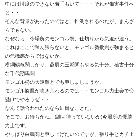
中には忖度のできない若手もいて・・・それが傷害事件へ
と・・
そんな背景があったのではと、推測されるのだが、まんざ
らでもない。
なぜなら、今場所のモンゴル勢、仕切りから気迫が違う。
これはここで踏ん張らないと、モンゴル勢批判が強まると
の危機感からではないか。
横綱鶴竜関しかり、贔屓の玉鷲関もやる気十分。稽古十分
な千代翔馬関、
モンゴル勢の大逆襲とでも申しましょうか。
モンゴル旋風が吹き荒れるのでは・・モンゴル力士会で命
懸けでやろうぜ・・
なんて話合われたのなら結構なことだ。
そこで、お待ちかね。(誰も待っていないか)今場所の優勝
力士です。
やっぱり白鵬関と申し上げたいのですが、張り手とカチ上