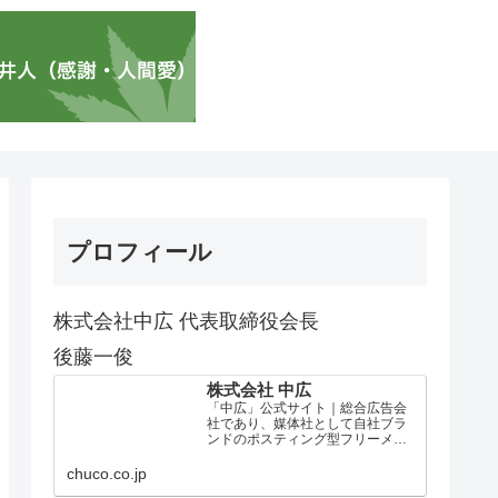
プロフィール
株式会社中広 代表取締役会長
後藤一俊
株式会社 中広
「中広」公式サイト｜総合広告会
社であり、媒体社として自社ブラ
ンドのポスティング型フリーメデ
ィア、ハッピーメディア®『地域み
っちゃく生活情報誌®』を全国で
chuco.co.jp
1100万部以上展開しています。