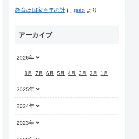
教育は国家百年の計
に
goto
より
アーカイブ
2026年
8月
7月
6月
5月
4月
3月
2月
1月
2025年
2024年
2023年