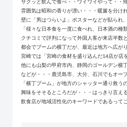
サクッと飲んで食べ・・ワイワイやって・・
雰囲気は昭和の香りが漂い・・・暖簾を分け
壁に「男はつらいよ」ポスターなどが貼られ、
「様々な日本食を一度に食べれ、日本酒の種
クチコミで評判になって外国人客が来店半数
都会でブームの横丁だが、最近は地方へ広が
宮崎では「宮崎の食材を盛り込んだ14店が店
他にも山梨の甲府市内、静岡のゴールデン横
などが・・・鹿児島市、大分、石川でもオー
「横丁ブーム」が地方のシャッター通り救う
興味をそそるところだが・・・はっきり言え
飲食店が地域活性化のキーワードであるってこと