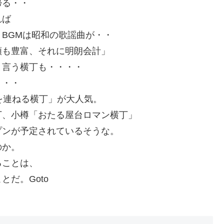
帰る・・
れば
BGMは昭和の歌謡曲が・・
類も豊富、それに明朗会計」
と言う横丁も・・・・
り・・
を連ねる横丁」が大人気。
丁、小樽「おたる屋台ロマン横丁」
プンが予定されているそうな。
のか。
ることは、
だ。Goto