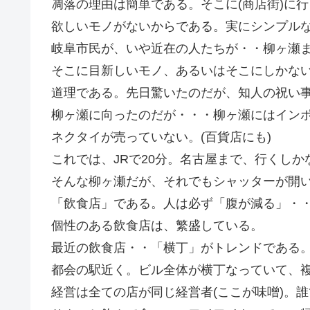
凋落の理由は簡単である。そこに(商店街)に
欲しいモノがないからである。実にシンプル
岐阜市民が、いや近在の人たちが・・柳ヶ瀬
そこに目新しいモノ、あるいはそこにしかな
道理である。先日驚いたのだが、知人の祝い
柳ヶ瀬に向ったのだが・・・柳ヶ瀬にはイン
ネクタイが売っていない。(百貨店にも)
これでは、JRで20分。名古屋まで、行くしか
そんな柳ヶ瀬だが、それでもシャッターが開
「飲食店」である。人は必ず「腹が減る」・
個性のある飲食店は、繁盛している。
最近の飲食店・・「横丁」がトレンドである。
都会の駅近く。ビル全体が横丁なっていて、
経営は全ての店が同じ経営者(ここが味噌)。