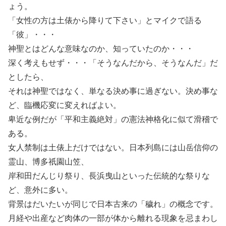
ょう。
「女性の方は土俵から降りて下さい」とマイクで語る
「彼」・・・
神聖とはどんな意味なのか、知っていたのか・・・
深く考えもせず・・・「そうなんだから、そうなんだ」だ
としたら、
それは神聖ではなく、単なる決め事に過ぎない。決め事な
ど、臨機応変に変えればよい。
卑近な例だが「平和主義絶対」の憲法神格化に似て滑稽で
ある。
女人禁制は土俵上だけではない。日本列島には山岳信仰の
霊山、博多祇園山笠、
岸和田だんじり祭り、長浜曳山といった伝統的な祭りな
ど、意外に多い。
背景はだいたいが同じで日本古来の「穢れ」の概念です。
月経や出産など肉体の一部が体から離れる現象を忌まわし