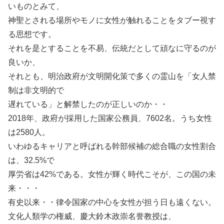
いものとみて、
神聖とされる場所やモノに女性が触れることをタブー視す
る思想です。
それを是とすることを不易、伝統だとして頑なに守るのが
良いか、
それとも、明治政府が文明開化策で多くの霊山を「女人禁
制は非文明的で
遅れている」と解禁したのが正しいのか・・
2018年、政府が採用した国家公務員、7602名。うち女性
は2580人。
いわゆるキャリアと呼ばれる幹部候補の総合職の女性割合
は、32.5%で
厚労省は42%である。女性が輝く時代こそが、この国の未
来・・・
有史以来・・律令国家の中心を女性が担う日も遠くない。
文化人類学の権威、慶大鈴木政崇名誉教授は、