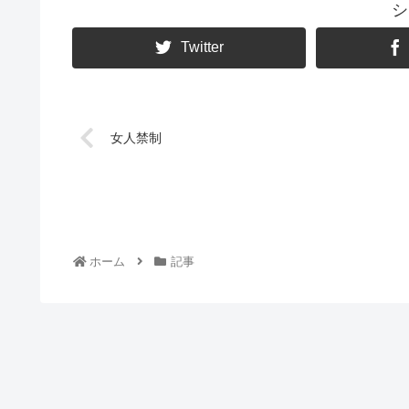
シ
Twitter
女人禁制
ホーム
記事