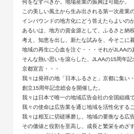
何をなすべきか。地場産業の振興は可能か。
この美しい風土から生み出される第一次産業
インバウンドの地方化にどう答えたらよいの
あるいは、地方の資金源として、ふるさと納
考え、知恵を出し、新たな試みを、今そこに
地域の再生に心血を注ぐ・・・それがJLAA
そんな熱い思いを滾らした、JLAAの15周年
京都宣言・・・
我々は発祥の地「日本ふるさと」京都に集い
創立15周年記念総会を開催した。
我々は日本で唯一の地域広告会社の全国組織
我々の使命は広告業を通じ地域を活性化する
我々は相互に切磋琢磨し、地域の要衡なる広
その価値と役割を至高し、成長と繁栄をめざ