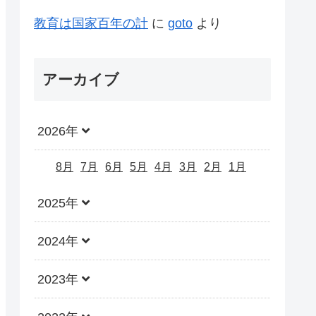
教育は国家百年の計
に
goto
より
アーカイブ
2026年
8月
7月
6月
5月
4月
3月
2月
1月
2025年
2024年
2023年