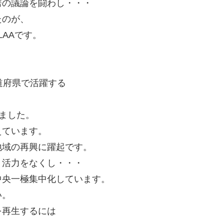
諤の議論を闘わし・・・
たのが、
AAです。
道府県で活躍する
しました。
えています。
地域の再興に躍起です。
、活力をなくし・・・
中央一極集中化しています。
い。
を再生するには