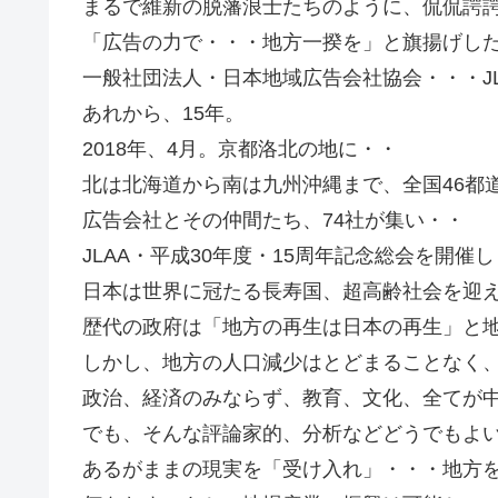
まるで維新の脱藩浪士たちのように、侃侃諤
「広告の力で・・・地方一揆を」と旗揚げし
一般社団法人・日本地域広告会社協会・・・JL
あれから、15年。
2018年、4月。京都洛北の地に・・
北は北海道から南は九州沖縄まで、全国46都
広告会社とその仲間たち、74社が集い・・
JLAA・平成30年度・15周年記念総会を開催
日本は世界に冠たる長寿国、超高齢社会を迎
歴代の政府は「地方の再生は日本の再生」と
しかし、地方の人口減少はとどまることなく
政治、経済のみならず、教育、文化、全てが
でも、そんな評論家的、分析などどうでもよ
あるがままの現実を「受け入れ」・・・地方