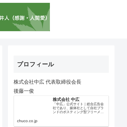
プロフィール
株式会社中広 代表取締役会長
後藤一俊
株式会社 中広
「中広」公式サイト｜総合広告会
社であり、媒体社として自社ブラ
ンドのポスティング型フリーメデ
ィア、ハッピーメディア®『地域み
っちゃく生活情報誌®』を全国で
chuco.co.jp
1100万部以上展開しています。