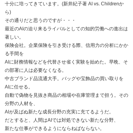
十分に培ってきています。(新井紀子著 AI vs. Childrenか
ら)
その通りだと思うのですが・・・
最近のAIの迫り来るライバルとしての知的労働への進出は
著しい。
保険会社。企業保険を引き受ける際、信用力の分析にかか
る手間を
AIに財務情報などを代替させ省く実験を始めた。早晩、そ
の部署に人は必要なくなる。
中古ブランド品流通大手。バッグや宝飾品の買い取りを
AIに任せる。
自動で偽物を見抜き商品の相場や在庫管理まで担う。その
分野の人材を、
AIが及ばぬ新たな成長分野の充実に充てるようだ。
だとすると、人間はAIでは対処できない新たな分野、
新たな仕事ができるようにならねばならない。