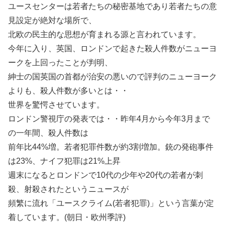
ユースセンターは若者たちの秘密基地であり若者たちの意
見設定が絶対な場所で、
北欧の民主的な思想が育まれる源と言われています。
今年に入り、英国、ロンドンで起きた殺人件数がニューヨ
ークを上回ったことが判明、
紳士の国英国の首都が治安の悪いので評判のニューヨーク
よりも、殺人件数が多いとは・・
世界を驚愕させています。
ロンドン警視庁の発表では・・昨年4月から今年3月まで
の一年間、殺人件数は
前年比44%増。若者犯罪件数が約3割増加。銃の発砲事件
は23%、ナイフ犯罪は21%上昇
週末になるとロンドンで10代の少年や20代の若者が刺
殺、射殺されたというニュースが
頻繁に流れ「ユースクライム(若者犯罪)」という言葉が定
着しています。(朝日・欧州季評)