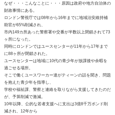
なぜ・・・こんなことに・・・原因は政府や地方自治体の
財政事情にある。
ロンドン警視庁では08年から16年までに地域治安維持補
助官が65%削減され、
市内149カ所あった警察署や交番が半数以上閉鎖されて73
ヶ所になった。
同時にロンドンではユースセンターが11年から17年まで
に88ヶ所が閉鎖された。
ユースセンターは地域に10代の青少年が放課後や余暇を
過ごせる場所。
そこで働くユースワーカー達がティーンの話を聞き、問題
を抱えた青少年を指導し、
学校や福祉課、警察と連絡を取りながら支援してきたのだ
が、予算削減で激減。
10年以降、公的な若者支援へに支出は3億8千万ポンド削
減され、12年から