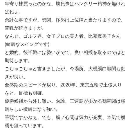
年寄り株買ったのかな。勝負事はハングリー精神が無けれ
ばねぇ。
余計な事ですが、勢関、序盤は上位陣と当たりますので、
苦戦が続きますが、
なんせ、ゴルフ界、女子プロの実力者、比嘉真美子さん
(綺麗なスイングです)
と婚約、後半戦には勢いがでて、良い相撲を取るのではと
期待します。
ごちゃごちゃと書きましたが、今場所、大横綱白鵬関も動
きが良い。
全盛期のスピードが戻り、2020年、東京五輪で土俵入り
をと、目標も明確。
優勝候補から外し難い。勿論、三連覇が掛かる鶴竜関は横
綱らしい横綱になり強い。
筆頭ですかねぇ。でも、栃ノ心関は気力が充実、本気で横
綱を狙っています。