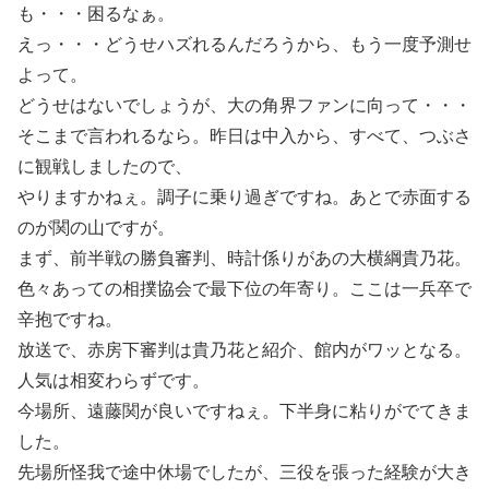
も・・・困るなぁ。
えっ・・・どうせハズれるんだろうから、もう一度予測せ
よって。
どうせはないでしょうが、大の角界ファンに向って・・・
そこまで言われるなら。昨日は中入から、すべて、つぶさ
に観戦しましたので、
やりますかねぇ。調子に乗り過ぎですね。あとで赤面する
のが関の山ですが。
まず、前半戦の勝負審判、時計係りがあの大横綱貴乃花。
色々あっての相撲協会で最下位の年寄り。ここは一兵卒で
辛抱ですね。
放送で、赤房下審判は貴乃花と紹介、館内がワッとなる。
人気は相変わらずです。
今場所、遠藤関が良いですねぇ。下半身に粘りがでてきま
した。
先場所怪我で途中休場でしたが、三役を張った経験が大き