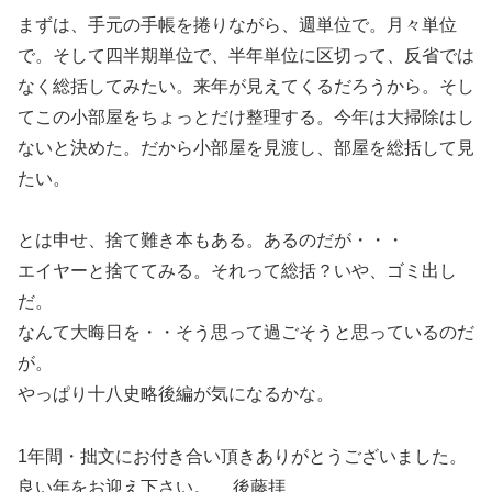
まずは、手元の手帳を捲りながら、週単位で。月々単位
で。そして四半期単位で、半年単位に区切って、反省では
なく総括してみたい。来年が見えてくるだろうから。そし
てこの小部屋をちょっとだけ整理する。今年は大掃除はし
ないと決めた。だから小部屋を見渡し、部屋を総括して見
たい。
とは申せ、捨て難き本もある。あるのだが・・・
エイヤーと捨ててみる。それって総括？いや、ゴミ出し
だ。
なんて大晦日を・・そう思って過ごそうと思っているのだ
が。
やっぱり十八史略後編が気になるかな。
1年間・拙文にお付き合い頂きありがとうございました。
良い年をお迎え下さい。 後藤拝