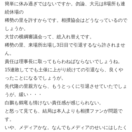
簡単に休み過ぎではないですか。勿論、大元は8場所も連
続休場の
稀勢の里を許すからです。相撲協会はどうなっているので
しょうか。
大甘の横綱審議会って、総入れ替えです。
稀勢の里、来場所出場し3日目で引退するなら許されませ
ん。
責任は理事長に取ってもらわねばならないでしょうね。
15連敗してでも土俵に上がり続けての引退なら、良くや
ったことになるでしょうが。
先代隆の里親方なら、もうとっくに引退させていたでしょ
うが。緩い・・・
白鵬も鶴竜も情けない責任感が感じられない。
と怒って見ても、結局は本人よりも相撲ファンが問題で
す。
いや、メディアかな。なんでもメディアのせいにはしたく