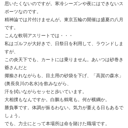
思いたくないのですが。寒冷シーズンや夜にはできないス
ポーツなのです。
精神論では片付けませんが。東京五輪の開催は盛夏の八月
です。
こんな軟弱アスリートでは・・・
私はゴルフが大好きで、日祭日を利用して、ラウンドしま
すが、
この炎天下でも、カートには乗りません。あいつは砂巻き
爺さんだと
揶揄されながらも、目土用の砂袋を下げ、「高賀の森水」
(奥長良川の名水)を飲みながら、
汗を拭いながらセッセと歩いています。
大相撲もなんですか。白鵬も鶴竜も。何が横綱か。
勝負事です。体調が振るわない。気力が萎える日もあるで
しょう。
でも、力士にとって本場所は命を賭けた職場です。