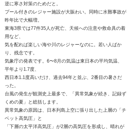
逆に寒さ対策のためだと。
プール付きのレジャー施設が大賑わい。同時に水難事故が
昨年比で大幅増。
東海3県では77件35人が死亡、天候への注意や救命具の着
用など、
気を配れば楽しい海や川のレジャーなのに。若い人ばか
り、残念です。
気象庁の発表です。6〜8月の気温は東日本の平均気温、
平年より1.7度、
西日本1.1度高いだけ、過去94年と並ぶ、2番目の暑さだ
った。
台風の発生が観測史上最多で、「異常気象が続き、記録ず
くめの夏」と総括します。
異常気象の原因は、日本列島上空に張り出した上層の「チ
ベット高気圧」と
「下層の太平洋高気圧」が2層の高気圧を形成し、晴れが