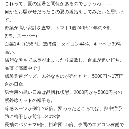
これって、夏の猛暑と関係があるのでしょうね………
何かとお騒がせだったこの夏の総括をしてみたいと思いま
す。
野菜が高い家計を直撃。トマト1個240円平年の3倍。
(9/9、スーパー)
白菜1キロ158円。ほぼ倍。ダイコン44%、キャベツ39%
高い。
猛烈な暑さで成長が止まったり腐敗し、台風が追い打ち、
品薄で高騰中です。
猛暑関連グッズ、以外なものが売れたと。5000円〜1万円
台の日傘、
男性用の黒い日傘は品切れ状態。2000円から5000円台の
紫外線カットの帽子も。
冷感スーツが例年の2倍。変わったところでは、熱中症予
防に梅干しが前年比40%増
長袖のパジャマ9倍、掛布団1.5倍、夜間のエアコン稼働で