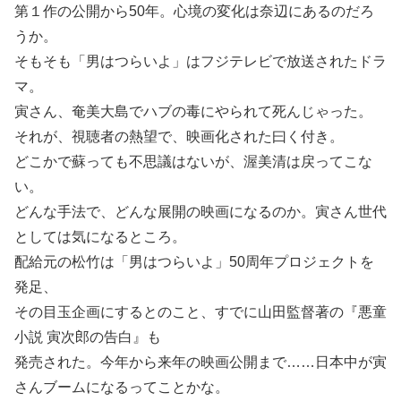
第１作の公開から50年。心境の変化は奈辺にあるのだろ
うか。
そもそも「男はつらいよ」はフジテレビで放送されたドラ
マ。
寅さん、奄美大島でハブの毒にやられて死んじゃった。
それが、視聴者の熱望で、映画化された曰く付き。
どこかで蘇っても不思議はないが、渥美清は戻ってこな
い。
どんな手法で、どんな展開の映画になるのか。寅さん世代
としては気になるところ。
配給元の松竹は「男はつらいよ」50周年プロジェクトを
発足、
その目玉企画にするとのこと、すでに山田監督著の『悪童
小説 寅次郎の告白』も
発売された。今年から来年の映画公開まで……日本中が寅
さんブームになるってことかな。