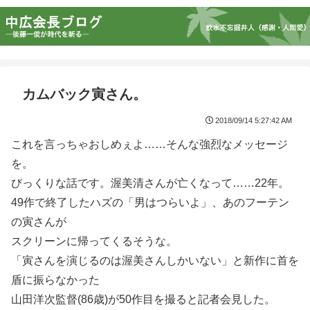
カムバック寅さん。
2018/09/14 5:27:42 AM
これを言っちゃおしめぇよ……そんな強烈なメッセージ
を。
びっくりな話です。渥美清さんが亡くなって……22年。
49作で終了したハズの「男はつらいよ」、あのフーテン
の寅さんが
スクリーンに帰ってくるそうな。
「寅さんを演じるのは渥美さんしかいない」と新作に首を
盾に振らなかった
山田洋次監督(86歳)が50作目を撮ると記者会見した。