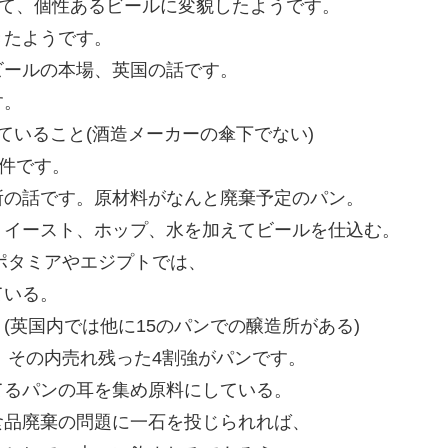
して、個性あるビールに変貌したようです。
きたようです。
ビールの本場、英国の話です。
す。
立していること(酒造メーカーの傘下でない)
条件です。
所の話です。原材料がなんと廃棄予定のパン。
、イースト、ホップ、水を加えてビールを仕込む。
ソポタミアやエジプトでは、
ている。
(英国内では他に15のパンでの醸造所がある)
、その内売れ残った4割強がパンです。
てるパンの耳を集め原料にしている。
食品廃棄の問題に一石を投じられれば、