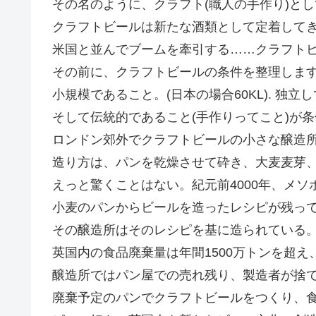
その名のように、クラフト(職人の手作り)と
クラフトビールは新たな酒類として定着して
米国と並んでブームを牽引する……クラフト
その前に、クラフトビールの条件を整理しま
小規模であること。(日本の場合60KL). 独
そして伝統的であること(手作りってこと)が
ロンドン郊外でクラフトビールの小さな醸造
造り方は、パンを乾燥させて砕き、大麦麦芽
えっと驚くことはない。紀元前4000年、メ
小麦のパンからビールを造ったレシピが残っ
その醸造所はそのレシピを基に造られている。
英国内の食品廃棄量は年間1500万トンを超え
醸造所ではパン屋での売れ残り、製造者が捨
廃棄予定のパンでクラフトビールをつくり、