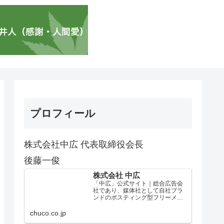
プロフィール
株式会社中広 代表取締役会長
後藤一俊
株式会社 中広
「中広」公式サイト｜総合広告会
社であり、媒体社として自社ブラ
ンドのポスティング型フリーメデ
ィア、ハッピーメディア®『地域み
っちゃく生活情報誌®』を全国で
chuco.co.jp
1100万部以上展開しています。