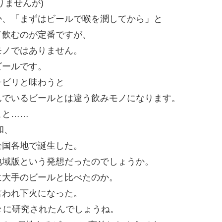
りませんが)
か、「まずはビールで喉を潤してから」と
て飲むのが定番ですが、
モノではありません。
ビールです。
チビリと味わうと
んでいるビールとは違う飲みモノになります。
こと……
和、
全国各地で誕生した。
地域版という発想だったのでしょうか。
に大手のビールと比べたのか。
言われ下火になった。
々に研究されたんでしょうね。