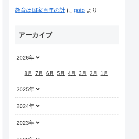
教育は国家百年の計
に
goto
より
アーカイブ
2026年
8月
7月
6月
5月
4月
3月
2月
1月
2025年
2024年
2023年