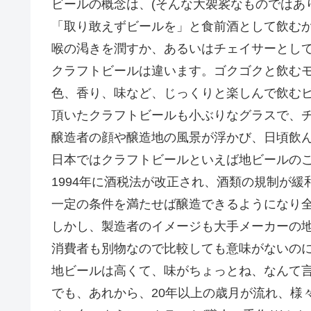
ビールの概念は、(そんな大袈裟なものではあ
「取り敢えずビールを」と食前酒として飲む
喉の渇きを潤すか、あるいはチェイサーとし
クラフトビールは違います。ゴクゴクと飲む
色、香り、味など、じっくりと楽しんで飲む
頂いたクラフトビールも小ぶりなグラスで、
醸造者の顔や醸造地の風景が浮かび、日頃飲
日本ではクラフトビールといえば地ビールの
1994年に酒税法が改正され、酒類の規制が緩
一定の条件を満たせば醸造できるようになり
しかし、製造者のイメージも大手メーカーの
消費者も別物なので比較しても意味がないの
地ビールは高くて、味がちょっとね、なんて
でも、あれから、20年以上の歳月が流れ、様