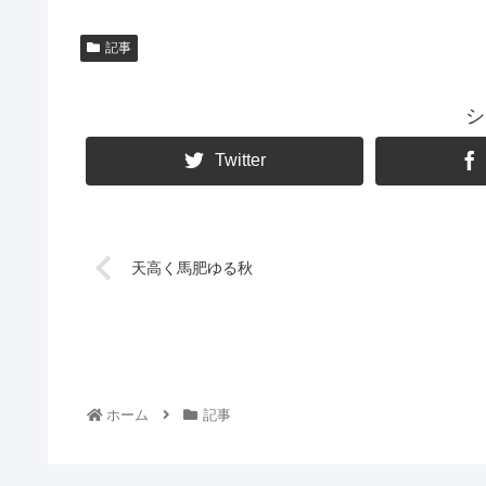
記事
シ
Twitter
天高く馬肥ゆる秋
ホーム
記事