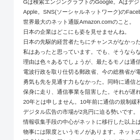
Gは検索エンジンクラフトのGoogle。Aはデジタル
Apple。SNS(ソーシャルネットワーク)のFac
世界最大のネット通販Amazon.comのこと。
日本の企業はどこにも姿を見せませんね。
日本の先駆的経営者たちにチャンスがなかっ
私はあったと思っています。でも、そうなら
理由は色々あるでしょうが、最たるモノは通
電波行政を取り仕切る郵政省、今の総務省が
勇気も先を見通す力もなかった。同時に通信
保身に走り、通信事業を阻害した。それが遅
20年とは申しません。10年前に通信の規制
デジタル広告の市場が2兆円に迫る勢いです。
情報収集手段の中心がネットに移行した以上
物事には限度というモノがあります。ネット