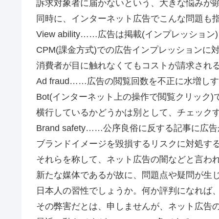
訴求対象者に届かないという、大きな悩みが
同時に、インターネット広告でこんな問題も
View ability……広告は掲載(インプレッ
CPM(課金方式)での広告インプレッション
消費者が目に触れなくてもコストが請求され
Ad fraud……広告の閲覧回数を不正に水増
Bot(インターネット上の操作で閲覧クリック
横行しているかどうかは別として、チェック
Brand safety……公序良俗に反する記事
ブランドイメージを毀損するリスクに対処す
それらを称して、ネット広告の闇などと言わ
新たな媒体であるが故に、問題点や疑問が生
日本人の習性でしょうか。何か評判になれば
その弊害だとは、申しませんが、ネット広告