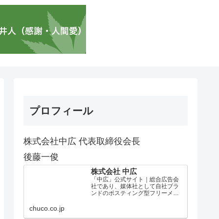
プロフィール
株式会社中広 代表取締役会長
後藤一俊
株式会社 中広
「中広」公式サイト｜総合広告会
社であり、媒体社として自社ブラ
ンドのポスティング型フリーメデ
ィア、ハッピーメディア®『地域み
っちゃく生活情報誌®』を全国で
chuco.co.jp
1100万部以上展開しています。