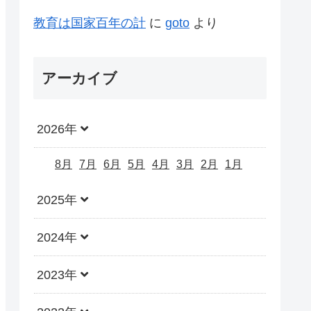
教育は国家百年の計
に
goto
より
アーカイブ
2026年
8月
7月
6月
5月
4月
3月
2月
1月
2025年
2024年
2023年