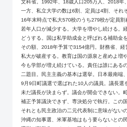
文科省。1992年、18歳人口205万人、2018
一方、私立大学の数は6割、定員は4割、それ
16年末時点で私大570校のうち279校が定員
若年人口が減少する。大学を増やし続ける。
どうする。国は私学助成金と呼ばれる補助金
その額、2018年予算で3154億円。財務省
私大が破産する。教育は国の源泉と産めよ増
今も学部が増え続けている。責任は誰にある
二題目。民主主義の基本は選挙。日本最南端
9月9日町議選で選ばれた10人の議員。議長選
未だ議長が決まらず。議会が開会できない。
補正予算議決できず、専決処分で執行。この
それとも民主政治の二元代表制に意味がない
沖縄の知事選、米軍基地はもう要らないとの