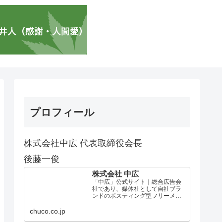
プロフィール
株式会社中広 代表取締役会長
後藤一俊
株式会社 中広
「中広」公式サイト｜総合広告会
社であり、媒体社として自社ブラ
ンドのポスティング型フリーメデ
ィア、ハッピーメディア®『地域み
っちゃく生活情報誌®』を全国で
chuco.co.jp
1100万部以上展開しています。