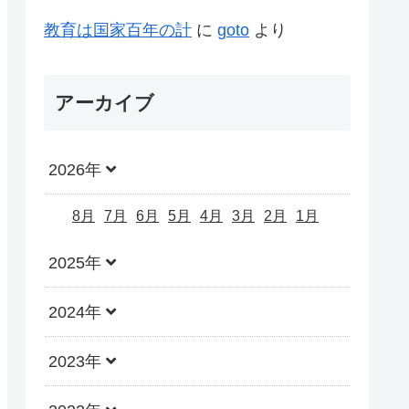
教育は国家百年の計
に
goto
より
アーカイブ
2026年
8月
7月
6月
5月
4月
3月
2月
1月
2025年
2024年
2023年