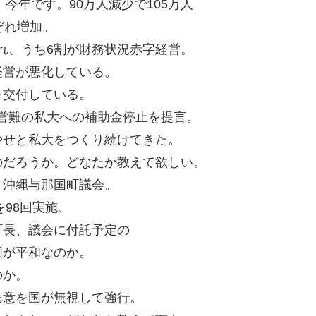
年、今年です。90万人減少で105万人
ぞれ増加。
割れ、うち6割が財務状況赤字経営。
経営が悪化している。
を交付している。
、経営難の私大への補助金停止を提言。
やせと私大をつくり続けてきた。
のだろうか。どなたか教えて欲しい。
、沖縄与那国町議会。
を98回実施、
町長、議会に付託予定の
国が平和なのか。
のか。
民意を国が無視して強行。