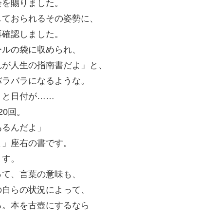
会を賜りました。
しておられるその姿勢に、
再確認しました。
ールの袋に収められ、
れが人生の指南書だよ」と、
バラバラになるような。
りと日付が……
20回。
あるんだよ」
よ」座右の書です。
ます。
って、言葉の意味も、
の自らの状況によって、
る。本を古壺にするなら