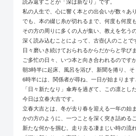
読み返すことが「深は新なり」です。
私の人生で、心に響く本との出会いが数々あ
でも、本の綴じ糸が切れるまで、何度も何度
その方の周りに多くの人が集い、教えを乞う
深く読み込むことによって、古壺(人のことで
日々磨いき続けておられるからだからと学び
ご多忙の日々、いつ本と向き合われるのです
朝3時半に起床、風呂を浴び、新聞を捲り、そ
6時半には、関係者が尋ね、一日が始まります
「日々新たなり」傘寿を過ぎて、この凛とし
今日は立春大吉です。
立春大吉とは、冬が去り春を迎える一年の始
かの方のように、一つことを深く突き詰める
新たな何かを掴む。走り去る凄まじい時の流