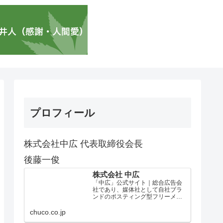
プロフィール
株式会社中広 代表取締役会長
後藤一俊
株式会社 中広
「中広」公式サイト｜総合広告会
社であり、媒体社として自社ブラ
ンドのポスティング型フリーメデ
ィア、ハッピーメディア®『地域み
っちゃく生活情報誌®』を全国で
chuco.co.jp
1100万部以上展開しています。