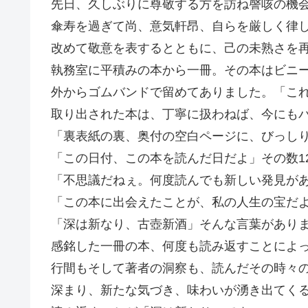
先日、久しぶりに尊敬する方を訪ね謦咳の機
傘寿を過ぎて尚、意気軒昂、自らを厳しく律
改めて敬意を表するとともに、己の未熟さを
執務室に平積みの本から一冊。その本はビニ
外からゴムバンドで留めてありました。「こ
取り出された本は、丁寧に扱わねば、今にも
「裏表紙の裏、奥付の空白ページに、びっし
「この日付、この本を読んだ日だよ」その数1
「不思議だねぇ。何度読んでも新しい発見が
「この本に出会えたことが、私の人生の宝だ
「深は新なり、古壺新酒」そんな言葉があり
感銘した一冊の本、何度も読み返すことによ
行間もそして著者の洞察も、読んだその時々
深まり、新たな気づき、味わいが湧き出てく