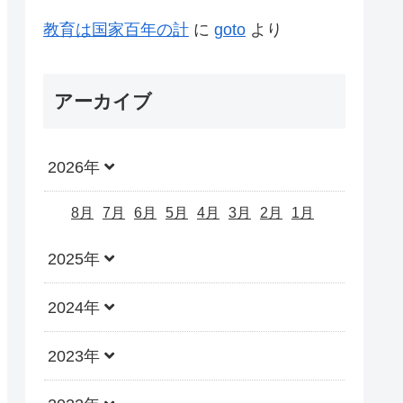
教育は国家百年の計
に
goto
より
アーカイブ
2026年
8月
7月
6月
5月
4月
3月
2月
1月
2025年
2024年
2023年