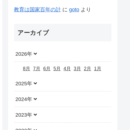
教育は国家百年の計
に
goto
より
アーカイブ
2026年
8月
7月
6月
5月
4月
3月
2月
1月
2025年
2024年
2023年