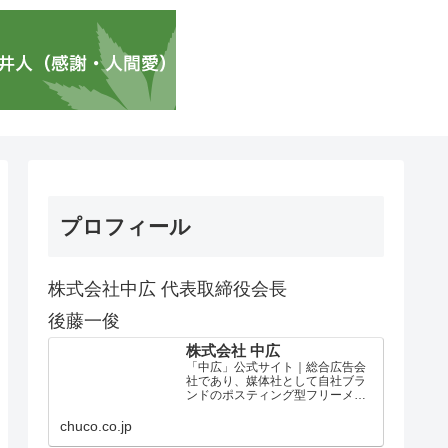
プロフィール
株式会社中広 代表取締役会長
後藤一俊
株式会社 中広
「中広」公式サイト｜総合広告会
社であり、媒体社として自社ブラ
ンドのポスティング型フリーメデ
ィア、ハッピーメディア®『地域み
っちゃく生活情報誌®』を全国で
chuco.co.jp
1100万部以上展開しています。