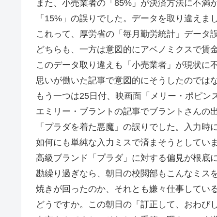
また、小売業者の「85%」が決済方法に不満
「15%」の誤りでした。データを取り違えま
これって、厚労省の「毎月勤労統計」データ
どちらも、一方は意図的にアベノミクスで賃
このデータ取り違えも「小売業者」が現状に
思いが働いた記事で意図的にそうしたのでは
もう一つは25日付、映画面「メリー・ポピン
エミリー・ブラントの記事でブラントさんの
「プラダを着た悪魔」の誤りでした。入力時
如何にも単純な入力ミスで済まそうとしてい
高級ブランド「プラダ」に対する偏見が根底
勘繰り過ぎなら、朝日の校閲部もこんなミス
焼きが回ったのか、それとも嫌々仕事してい
どうですか。この朝日の「訂正して、おわび