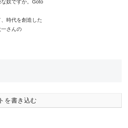
奴ですか。Goto
て、時代を創造した
太一さんの
トを書き込む