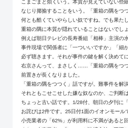
こまごまと煩くいう。本質が見えていない些
なじり揶揄することをいう。「重箱の隅をつ
何とも酷くていやらしい奴ですね。でも果た
重箱の隅に本質が隠れていることはないでし
例えば朝日テレビの長寿番組「相棒」主演の
事件現場で関係者に「一ついいですか」「細
必ず聴きます。それが事件の鍵を解く決めて
右京さんって、まさしく……「重箱の隅をつ
前置きが長くなりました。
「重箱の隅をつつく」話ですが。難事件を解
それともこせこせした嫌な奴なのか、ご判断
ちょっと古い話です。1/28付、朝日の夕刊
お詫びは2件です。25日付1面のイオンモー
小売業者の「62%」が利用料に不満があると