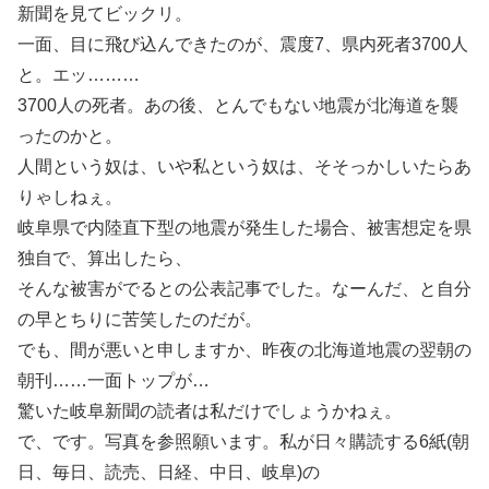
新聞を見てビックリ。
一面、目に飛び込んできたのが、震度7、県内死者3700人
と。エッ………
3700人の死者。あの後、とんでもない地震が北海道を襲
ったのかと。
人間という奴は、いや私という奴は、そそっかしいたらあ
りゃしねぇ。
岐阜県で内陸直下型の地震が発生した場合、被害想定を県
独自で、算出したら、
そんな被害がでるとの公表記事でした。なーんだ、と自分
の早とちりに苦笑したのだが。
でも、間が悪いと申しますか、昨夜の北海道地震の翌朝の
朝刊……一面トップが…
驚いた岐阜新聞の読者は私だけでしょうかねぇ。
で、です。写真を参照願います。私が日々購読する6紙(朝
日、毎日、読売、日経、中日、岐阜)の