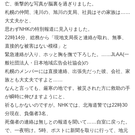
亡、衝撃的な写真が脳裏を過ぎりました。
札幌の仲間、滝川の、旭川の支局、社員はその家族は……
大丈夫かと、
思わずNHKの特別報道に見入りました。
22時14分、総務から「現地支局長と連絡が取れ、無事、
直接的な被害はない模様」と
緊急連絡が入り、ホッと胸を撫で下ろした。……JLAA(一
般社団法人・日本地域広告会社協会)の
札幌のメンバーには直接連絡、出張先だった彼、会社、家
族とも大丈夫ですよと……
なんと言っても、厳寒の地です。被災された方に救助の手
が瞬時に伸びますようにと、
祈るしかないのですが。NHKでは、北海道警では22時30
分現在、負傷者3名、
死傷者の連絡は無しとの報道を聞いて……自室に戻った。
で、一夜明け。5時、ポストに新聞を取りに行って、地元