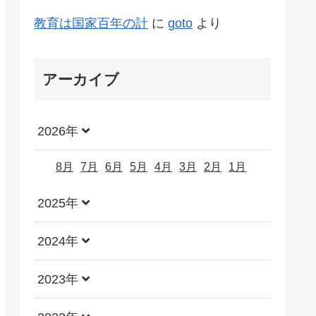
教育は国家百年の計
に
goto
より
アーカイブ
2026年
8月
7月
6月
5月
4月
3月
2月
1月
2025年
2024年
2023年