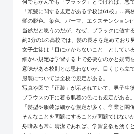
何でもかんでも「ブラック」とつければ、悪
「頭髪に関する規定がある学校は61校」…高
髪の脱色、染色、パーマ、エクステンション(
当然だと思うのだが、なぜ、ブラックに値す
約3分の1の高校では、髪の長さを定めており
女子生徒は「目にかからないこと」としてい
細かい規定は学習する上で必要なのかと疑問
意味がある校則とは思わないが、目くじら立
服装については全校で規定がある。
写真や図で「正装」が示されていて、男子生
ブラウスの下に着る肌着の色にも規定がある
「髪型や服装は細かな規定が多く、学業と関
そんなことを問題にすることが問題ではない
身嗜みも常に清潔であれば、学習意欲も湧く