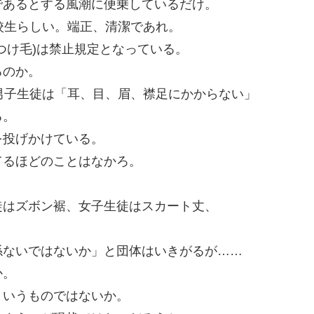
であるとする風潮に便乗しているだけ。
校生らしい。端正、清潔であれ。
つけ毛)は禁止規定となっている。
るのか。
男子生徒は「耳、目、眉、襟足にかからない」
る。
を投げかけている。
てるほどのことはなかろ。
徒はズボン裾、女子生徒はスカート丈、
。
係ないではないか」と団体はいきがるが……
か。
というものではないか。