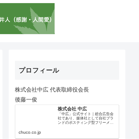
プロフィール
株式会社中広 代表取締役会長
後藤一俊
株式会社 中広
「中広」公式サイト｜総合広告会
社であり、媒体社として自社ブラ
ンドのポスティング型フリーメデ
ィア、ハッピーメディア®『地域み
っちゃく生活情報誌®』を全国で
chuco.co.jp
1100万部以上展開しています。