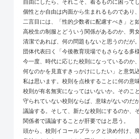
自由にしたら、それこそ、着るものに困って
個性とか自由は内面から生まれるものであり
二言目には、「性的少数者に配慮すべき」と
高校生の制服とどういう関係があるのか、男
清潔であれば、何の問題もないと思うのだが
団体代表曰く「今後教育現場でもさらなる多
今一度、時代に応じた校則になっているのか
何なのかを見直すきっかけにしたい」と意気
私は思います。校則を点検することに何の意
校則が有名無実になってはいないか。そのこ
守られていない校則ならば、意味がないのだ
議論する。そして、新たな校則にするのか、
関係者で議論することが肝要ではと思う。
頭から、校則イコールブラックと決め付け、