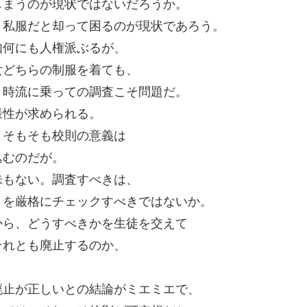
しまうのが現状ではないだろうか。
、私服だと却って困るのが現状であろう。
如何にも人権派ぶるが、
女どちらの制服を着ても、
。時流に乗っての調査こそ問題だ。
様性が求められる。
、そもそも校則の意義は
込むのだが。
味もない。調査すべきは、
とを厳格にチェックすべきではないか。
から、どうすべきかを生徒を交えて
それとも廃止するのか、
廃止が正しいとの結論がミエミエで、