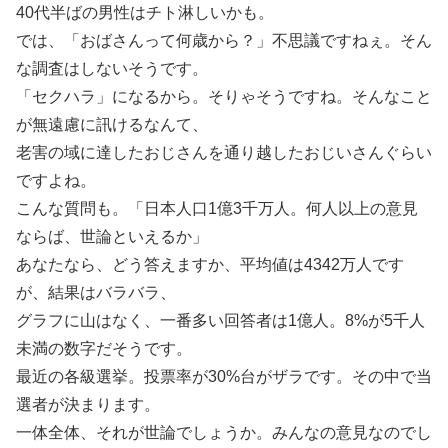
40代半ばの男性はチト淋しいかも。
では、「おばさんって何歳から？」不思議ですねぇ。そん
な調査はしないそうです。
「セクハラ」になるから。そりゃそうですね。そんなこと
が無遠慮に訊けるなんて、
老害の域に達したおじさんを通り越したおじいさんぐらい
ですよね。
こんな質問も。「日本人口1億3千万人。何人以上の意見
ならば、世論といえるか」
あなたなら、どう答えますか、平均値は4342万人です
が、結果はバラバラ、
グラフに山はなく、一番多い回答者は1億人。8%が5千人
未満の数字だそうです。
最近の各級選挙。投票率が30%台がザラです。その中で当
選者が決まります。
一体全体、それが世論でしょうか。みんなの意見なのでし