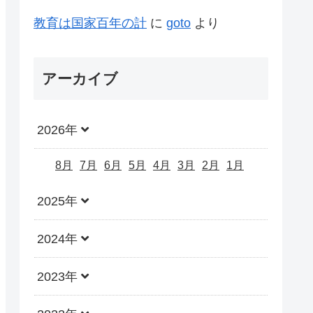
教育は国家百年の計
に
goto
より
アーカイブ
2026年
8月
7月
6月
5月
4月
3月
2月
1月
2025年
2024年
2023年