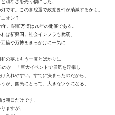
」と頑なさを売り物にした、
の灯です。この参院選で政党要件が消滅するかも。
ピニオン？
4年、昭和万博は70年の開催である。
いわば新興国。社会インフラも脆弱、
を五輪や万博をきっかけに一気に
昭和の夢よもう一度とばかりに
やるのか」「巨大イベントで景気を浮揚し
受け入れやすい。すでに決まったのだから、
ろうが、国民にとって、大きなツケになる、
聞は朝日だけです。
かりますが、