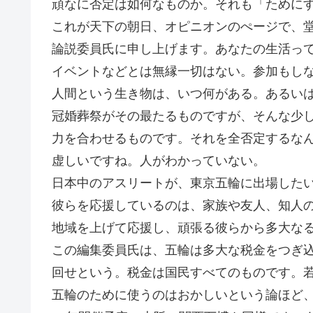
頑なに否定は如何なものか。それも「ために
これが天下の朝日、オピニオンのぺージで、
論説委員氏に申し上げます。あなたの生活っ
イベントなどとは無縁一切はない。参加もし
人間という生き物は、いつ何がある。あるい
冠婚葬祭がその最たるものですが、そんな少
力を合わせるものです。それを全否定するな
虚しいですね。人がわかっていない。
日本中のアスリートが、東京五輪に出場した
彼らを応援しているのは、家族や友人、知人
地域を上げて応援し、頑張る彼らから多大な
この編集委員氏は、五輪は多大な税金をつぎ
回せという。税金は国民すべてのものです。
五輪のために使うのはおかしいという論ほど