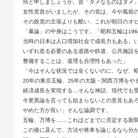
何と申しましょうか。昔「ダメなものはダメ
女性党首がいましたが、その党は、今や風前
その政党の主張よりも酷い、これが朝日のオ
「暴論」の中身はこうです。「昭和五輪は196
当時の日本は人口増加社会で成長力もある。
いずれ造る必要のある道路や鉄道、公共施設
整備することは、道理も合理性もあった」
「今はそんな状況では全くないのに、なぜ、
20年の東京五輪、25年の大阪・関西万博を
経済成長を実現する…そんな神話、現代でも
今更異論を言っても始まらないとの意見もあ
やめた方が良い」そんな論調です。
五輪、万博を……これほどまでに否定する新
この後に及んで、方法や将来を論じるなら分