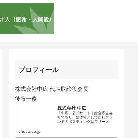
プロフィール
株式会社中広 代表取締役会長
後藤一俊
株式会社 中広
「中広」公式サイト｜総合広告会
社であり、媒体社として自社ブラ
ンドのポスティング型フリーメデ
ィア、ハッピーメディア®『地域み
っちゃく生活情報誌®』を全国で
chuco.co.jp
1100万部以上展開しています。