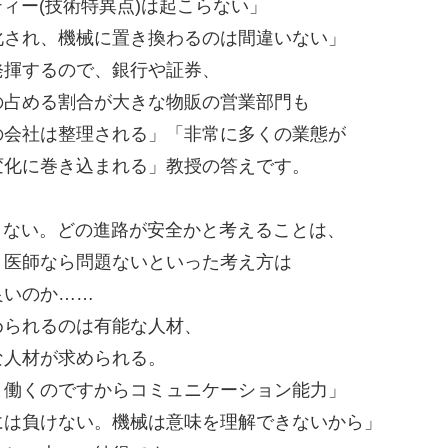
ィー(技術特異点)は起こらない」
化され、機械に置き換わるのは間違いない」
発揮するので、銀行や証券、
の占める割合が大きな物販の営業部門も
の会社は整理される」「非常に多くの業態が
変化に巻き込まれる」教授の答えです。
きない。どの進路が安全かと考えることは、
、医師なら問題ないといった考え方は
良いのか……
められるのは有能な人材、
な人材が求められる。
と働くのですからコミュニケーション能力」
には負けない。機械は意味を理解できないから」