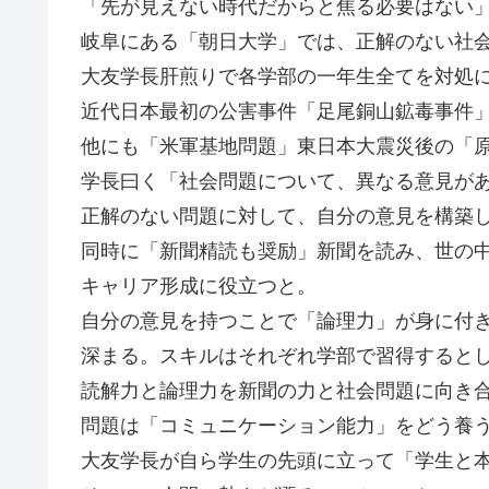
「先が見えない時代だからと焦る必要はない
岐阜にある「朝日大学」では、正解のない社
大友学長肝煎りで各学部の一年生全てを対処
近代日本最初の公害事件「足尾銅山鉱毒事件
他にも「米軍基地問題」東日本大震災後の「
学長曰く「社会問題について、異なる意見が
正解のない問題に対して、自分の意見を構築
同時に「新聞精読も奨励」新聞を読み、世の
キャリア形成に役立つと。
自分の意見を持つことで「論理力」が身に付
深まる。スキルはそれぞれ学部で習得すると
読解力と論理力を新聞の力と社会問題に向き
問題は「コミュニケーション能力」をどう養
大友学長が自ら学生の先頭に立って「学生と