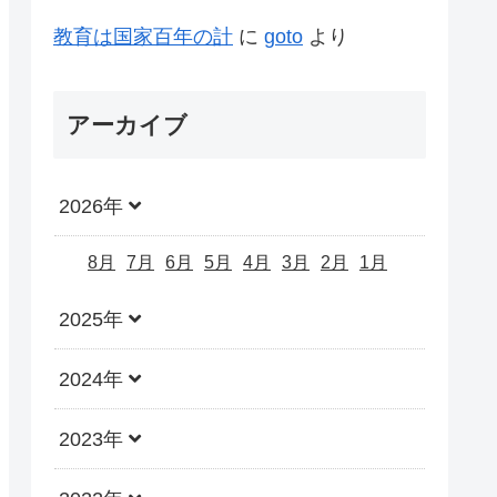
教育は国家百年の計
に
goto
より
アーカイブ
2026年
8月
7月
6月
5月
4月
3月
2月
1月
2025年
2024年
2023年