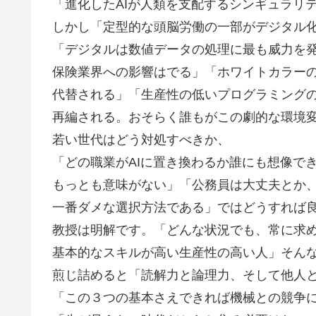
「進化したAIが人類を支配するシンギュラリテ
しかし「定型的な頭脳労働の一部がデジタル
「デジタルは数値データの処理に最も威力を
保険業界への影響はでる」「ホワイトカラー
代替される」「生産性の低いプログラミング
再編される。おそらく誰もがこの劇的な環境
若い世代はどう対処すべきか、
「どの職業がAIに置き換わるか誰にも想像で
もっとも意味がない」「公務員は大丈夫とか
一番ダメな選択方法である」ではどうすれば
教授は明解です。「どんな状況でも、常に求
基本的なスキルが高い生産性の高い人」そん
煎じ詰めると「読解力と論理力、そして他人
「この３つの基本さえできれば機械との競争