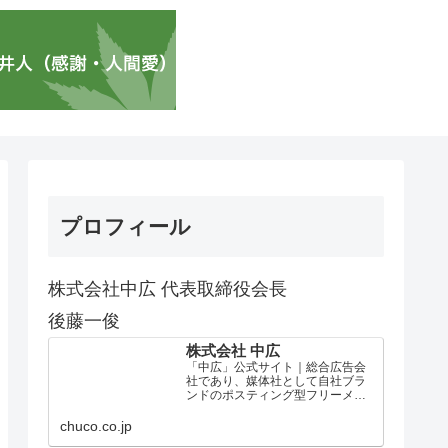
プロフィール
株式会社中広 代表取締役会長
後藤一俊
株式会社 中広
「中広」公式サイト｜総合広告会
社であり、媒体社として自社ブラ
ンドのポスティング型フリーメデ
ィア、ハッピーメディア®『地域み
っちゃく生活情報誌®』を全国で
chuco.co.jp
1100万部以上展開しています。