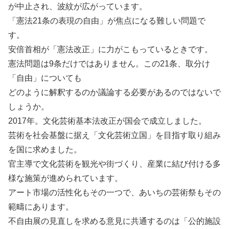
が中止され、波紋が広がっています。
「憲法21条の表現の自由」が焦点になる難しい問題で
す。
安倍首相が「憲法改正」に力がこもっているときです。
憲法問題は9条だけではありません。この21条、取分け
「自由」についても
どのように解釈するのか議論する必要があるのではないで
しょうか。
2017年。文化芸術基本法改正が国会で成立しました。
芸術を社会基盤に据え「文化芸術立国」を目指す取り組み
を国に求めました。
官主導で文化芸術を観光や街づくり、産業に結び付ける多
様な施策が進められています。
アート市場の活性化もその一つで、あいちの芸術祭もその
範疇にあります。
不自由展の見直しを求める意見に共通するのは「公的施設