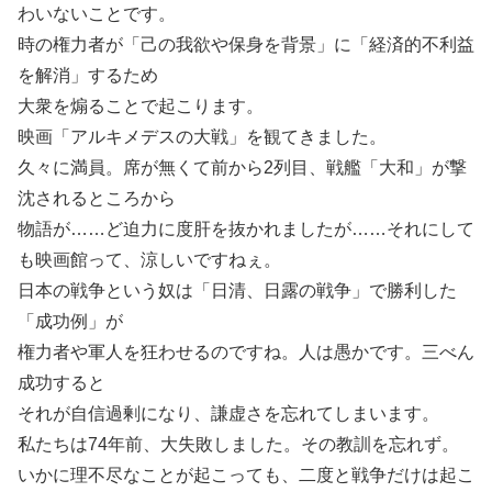
わいないことです。
時の権力者が「己の我欲や保身を背景」に「経済的不利益
を解消」するため
大衆を煽ることで起こります。
映画「アルキメデスの大戦」を観てきました。
久々に満員。席が無くて前から2列目、戦艦「大和」が撃
沈されるところから
物語が……ど迫力に度肝を抜かれましたが……それにして
も映画館って、涼しいですねぇ。
日本の戦争という奴は「日清、日露の戦争」で勝利した
「成功例」が
権力者や軍人を狂わせるのですね。人は愚かです。三べん
成功すると
それが自信過剰になり、謙虚さを忘れてしまいます。
私たちは74年前、大失敗しました。その教訓を忘れず。
いかに理不尽なことが起こっても、二度と戦争だけは起こ