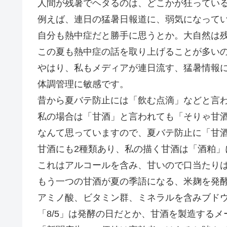
人間が残暑でヘタるのは、どこかが狂ってい
例えば、連日の猛暑日報道に、弱気になって
自分も熱中症だと勝手に思うとか。大自然は
この夏も熱中症の話を取り上げることが多い
やはり、私もメディアが連日流す、猛暑情報
体調管理に敏感です。
昔から夏バテ防止には「飲む点滴」などと言
私の場合は「甘酒」と言われても「そりゃ甘
なんて思っていますので、夏バテ防止に「甘
甘酒にも2種類あり、私の描く甘酒は「酒粕」
これはアルコールを含み、甘いので口当たり
もう一つの甘酒が夏の季語になる、米麹を発
アミノ酸、ビタミン群、ミネラルを含みブド
「8/5」は発酵の日だとか、甘酒を製造する