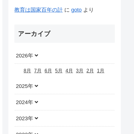
教育は国家百年の計
に
goto
より
アーカイブ
2026年
8月
7月
6月
5月
4月
3月
2月
1月
2025年
2024年
2023年