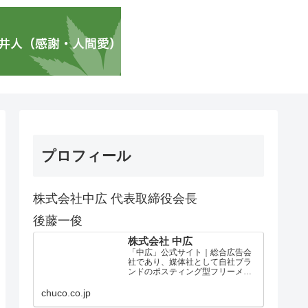
プロフィール
株式会社中広 代表取締役会長
後藤一俊
株式会社 中広
「中広」公式サイト｜総合広告会
社であり、媒体社として自社ブラ
ンドのポスティング型フリーメデ
ィア、ハッピーメディア®『地域み
っちゃく生活情報誌®』を全国で
chuco.co.jp
1100万部以上展開しています。