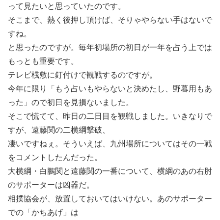
って見たいと思っていたのです。
そこまで、熱く後押し頂けば、そりゃやらない手はないで
すね。
と思ったのですが。毎年初場所の初日が一年を占う上では
もっとも重要です。
テレビ桟敷に釘付けで観戦するのですが。
今年に限り「もう占いもやらないと決めたし、野暮用もあ
った」ので初日を見損ないました。
そこで慌てて、昨日の二日目を観戦しました。いきなりで
すが、遠藤関の二横綱撃破、
凄いですねぇ。そういえば、九州場所についてはその一戦
をコメントしたんだった。
大横綱・白鵬関と遠藤関の一番について、横綱のあの右肘
のサポーターは凶器だ。
相撲協会が、放置しておいてはいけない。あのサポーター
での「かちあげ」は