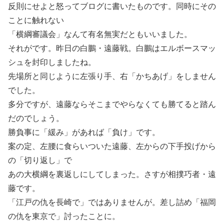
反則にせよと怒ってブログに書いたものです。同時にその
ことに触れない
「横綱審議会」なんて有名無実だともいいました。
それがです。昨日の白鵬・遠藤戦。白鵬はエルボースマッ
シュを封印しましたね。
先場所と同じように左張り手、右「かちあげ」をしません
でした。
多分ですが、遠藤ならそこまでやらなくても勝てると踏ん
だのでしょう。
勝負事に「緩み」があれば「負け」です。
案の定、左腰に食らいついた遠藤、左からの下手投げから
の「切り返し」で
あの大横綱を裏返しにしてしまった。さすが相撲巧者・遠
藤です。
「江戸の仇を長崎で」ではありませんが。差し詰め「福岡
の仇を東京で」討ったことに。