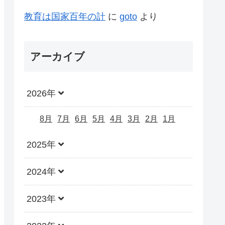
教育は国家百年の計
に
goto
より
アーカイブ
2026年
8月
7月
6月
5月
4月
3月
2月
1月
2025年
2024年
2023年