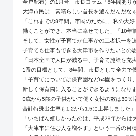
全戸配布）の1月号。市長コラム「8年間あり
大津市民は、素晴らしい首長を選んだんだな
「これまでの8年間。市民のために、私の大好
働くことができ、本当に幸せでした」「10年
そして、女性が子育てか仕事かの二者択一を
子育ても仕事もできる大津市を作りたいとの
「日本全国で人口が減る中、子育て施策を充
1番の目標として、8年間、市長として全力で
「子育てについては保育園など54園をつくり、
新しく保育園に入ることができるようになりま
0歳から5歳の子供がいて働く女性の数は60％
合計特殊出生率も1.2から1.5に上昇しました」
「いちばん嬉しかったのは、平成28年からは
「大津市に住む人を増やす」という一番の目