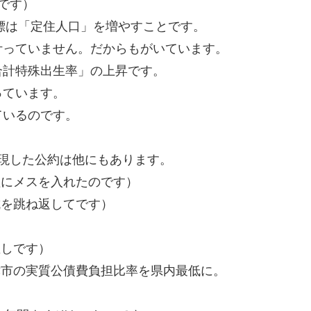
です）
目標は「定住人口」を増やすことです。
叶っていません。だからもがいています。
合計特殊出生率」の上昇です。
っています。
ているのです。
現した公約は他にもあります。
益にメスを入れたのです）
抗を跳ね返してです）
直しです）
津市の実質公債費負担比率を県内最低に。