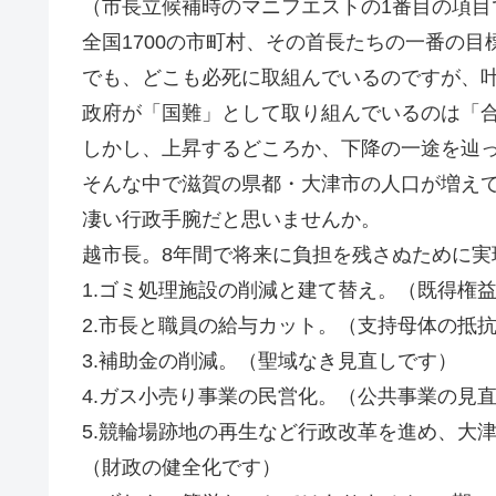
（市長立候補時のマニフエストの1番目の項目
全国1700の市町村、その首長たちの一番の
でも、どこも必死に取組んでいるのですが、
政府が「国難」として取り組んでいるのは「
しかし、上昇するどころか、下降の一途を辿
そんな中で滋賀の県都・大津市の人口が増え
凄い行政手腕だと思いませんか。
越市長。8年間で将来に負担を残さぬために実
1.ゴミ処理施設の削減と建て替え。（既得権
2.市長と職員の給与カット。（支持母体の抵
3.補助金の削減。（聖域なき見直しです）
4.ガス小売り事業の民営化。（公共事業の見
5.競輪場跡地の再生など行政改革を進め、大
（財政の健全化です）