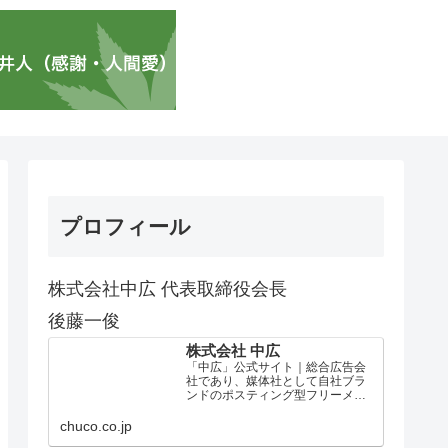
プロフィール
株式会社中広 代表取締役会長
後藤一俊
株式会社 中広
「中広」公式サイト｜総合広告会
社であり、媒体社として自社ブラ
ンドのポスティング型フリーメデ
ィア、ハッピーメディア®『地域み
っちゃく生活情報誌®』を全国で
chuco.co.jp
1100万部以上展開しています。