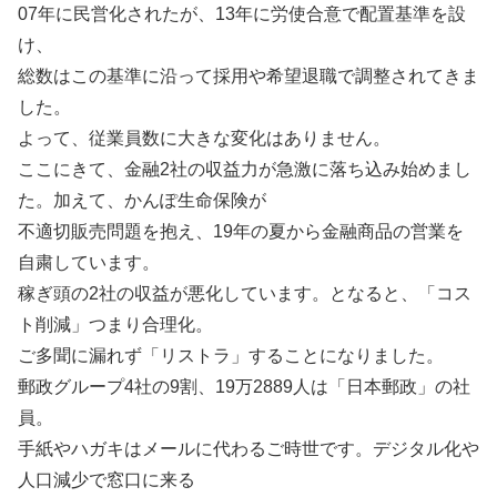
07年に民営化されたが、13年に労使合意で配置基準を設
け、
総数はこの基準に沿って採用や希望退職で調整されてきま
した。
よって、従業員数に大きな変化はありません。
ここにきて、金融2社の収益力が急激に落ち込み始めまし
た。加えて、かんぽ生命保険が
不適切販売問題を抱え、19年の夏から金融商品の営業を
自粛しています。
稼ぎ頭の2社の収益が悪化しています。となると、「コス
ト削減」つまり合理化。
ご多聞に漏れず「リストラ」することになりました。
郵政グループ4社の9割、19万2889人は「日本郵政」の社
員。
手紙やハガキはメールに代わるご時世です。デジタル化や
人口減少で窓口に来る