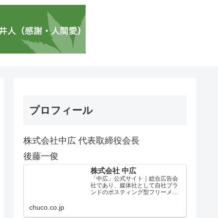
プロフィール
株式会社中広 代表取締役会長
後藤一俊
株式会社 中広
「中広」公式サイト｜総合広告会
社であり、媒体社として自社ブラ
ンドのポスティング型フリーメデ
ィア、ハッピーメディア®『地域み
っちゃく生活情報誌®』を全国で
chuco.co.jp
1100万部以上展開しています。