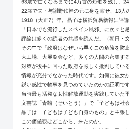
63歳で亡くなるまでに4万首の短歌を残し、2
22歳で夫・与謝野鉄幹の元に身を寄せ、13
1918（大正7）年。晶子は横浜貿易新報に評
「日本でも流行したスペイン風邪」に次々と
評論は多くの読者の共感を読んだ。（朝日・
その中で「政府はなぜいち早くこの危険を防
大工場、大展覧会など、多くの人間の密集す
対策が後手に回った政府を厳しく批判してい
情報が充分でなかった時代です。如何に彼女
鋭い感性で物事を見つめていたのかの証明で
当時最も活発な女性解放運動を実践していた
文芸誌「青鞜（せいとう）」で「子どもは社
晶子は「子どもは子ども自身のもの」と主張
この価値観はどこから、来たのか。