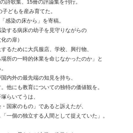
4の詩歌集、15冊の評論集を刊行。
人の子どもを産み育てた。
論「感染の床から」を寄稿。
感染する病床の幼子を見守りながらの
文化の扉）
止するために大呉服店、学校、興行物、
る場所の一時的休業を命じなかったのか」と
る。
が国内外の最先端の知見を持ち、
す。他にも教育についての独特の価値観を。
平塚らいてうは、
会・国家のもの」であると訴えたが、
し「一個の独立する人間として捉えていた」。