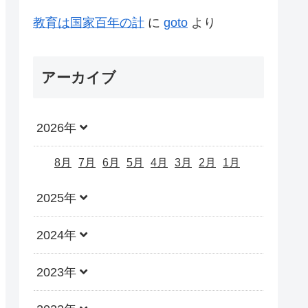
教育は国家百年の計
に
goto
より
アーカイブ
2026年
8月
7月
6月
5月
4月
3月
2月
1月
2025年
2024年
2023年