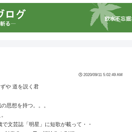
2020/09/11 5:02:49 AM
らずや 道を説く君
戦の思想を持つ。。。
ぇ。
1歳で文芸誌「明星」に短歌が載って・・