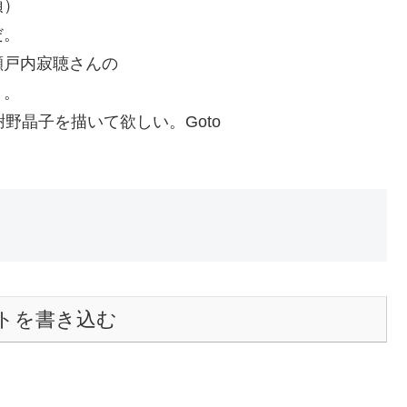
頭）
だ。
瀬戸内寂聴さんの
う。
野晶子を描いて欲しい。Goto
トを書き込む