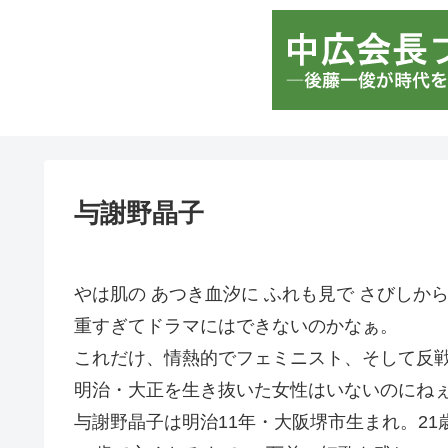
与謝野晶子
やは肌の あつき血汐に ふれも見で さびしか
重すぎてドラマにはできないのかなぁ。
これだけ、情熱的でフェミニスト、そして反
明治・大正を生き抜いた女性はいないのにね
与謝野晶子は明治11年・大阪堺市生まれ。2