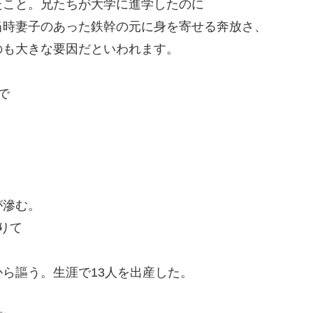
たこと。兄たちが大学に進学したのに
当時妻子のあった鉄幹の元に身を寄せる奔放さ、
のも大きな要因だといわれます。
で
）
が滲む。
りて
ら謳う。生涯で13人を出産した。