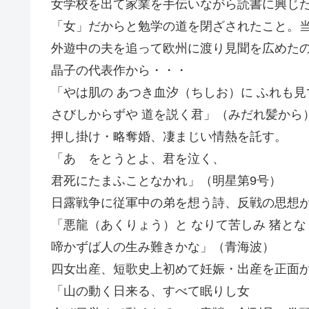
女学校を出て家業を手伝いながら読書に興じ
「女」だからと勉学の道を閉ざされたこと。
外遊中の夫を追って欧州に渡り見聞を広めた
晶子の代表作から・・・
「やは肌の あつき血汐（ちしお）に ふれも見
さびしからずや 道を説く君」（みだれ髪から
押し掛け・略奪婚、凄まじい情熱を託す。
「あゝをとうとよ、君を泣く、
君死にたまふことなかれ」（明星第9号）
日露戦争に従軍中の弟を想う詩、反戦の思想
「悪龍（あくりょう）と なりて苦しみ 猪とな
啼かずば人の生み難きかな」（青海波）
四女出産、短歌史上初めて妊娠・出産を正面か
「山の動く日来る、すべて眠りし女