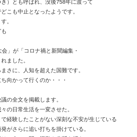
き）とも呼ばれ、没後758年に渡って
でどこも中止となったようです。
ます。
ども
。
大会」が「コロナ禍と新聞編集・
されました。
るまさに、人知を超えた国難です。
立ち向かって行くのか・・・
。
決議の全文を掲載します。
我々の日常生活を一変させた。
まで経験したことがない深刻な不安が生じている
頻発がさらに追い打ちを掛けている。