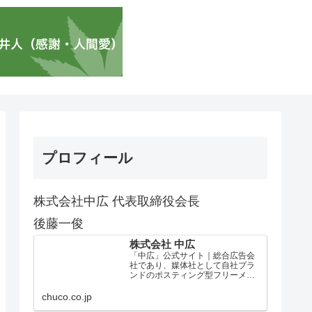
プロフィール
株式会社中広 代表取締役会長
後藤一俊
株式会社 中広
「中広」公式サイト｜総合広告会
社であり、媒体社として自社ブラ
ンドのポスティング型フリーメデ
ィア、ハッピーメディア®『地域み
っちゃく生活情報誌®』を全国で
chuco.co.jp
1100万部以上展開しています。