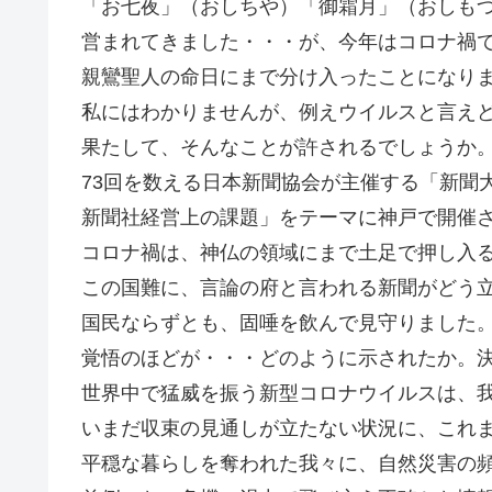
「お七夜」（おしちや）「御霜月」（おしもつ
営まれてきました・・・が、今年はコロナ禍
親鸞聖人の命日にまで分け入ったことになり
私にはわかりませんが、例えウイルスと言え
果たして、そんなことが許されるでしょうか
73回を数える日本新聞協会が主催する「新聞
新聞社経営上の課題」をテーマに神戸で開催
コロナ禍は、神仏の領域にまで土足で押し入
この国難に、言論の府と言われる新聞がどう
国民ならずとも、固唾を飲んで見守りました
覚悟のほどが・・・どのように示されたか。
世界中で猛威を振う新型コロナウイルスは、
いまだ収束の見通しが立たない状況に、これ
平穏な暮らしを奪われた我々に、自然災害の