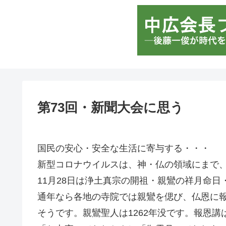
第73回・新聞大会に思う
国民の安心・安全な生活に寄与する・・・
新型コロナウイルスは、神・仏の領域にまで
11月28日は浄土真宗の開祖・親鸞の祥月命日
通年なら各地の寺院では親鸞を偲び、仏恩に
そうです。親鸞聖人は1262年没です。報恩