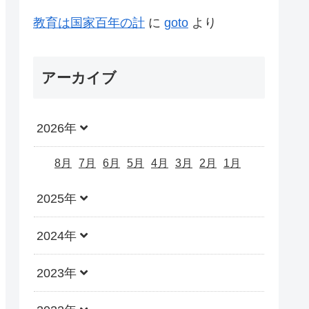
教育は国家百年の計
に
goto
より
アーカイブ
2026年
8月
7月
6月
5月
4月
3月
2月
1月
2025年
2024年
2023年