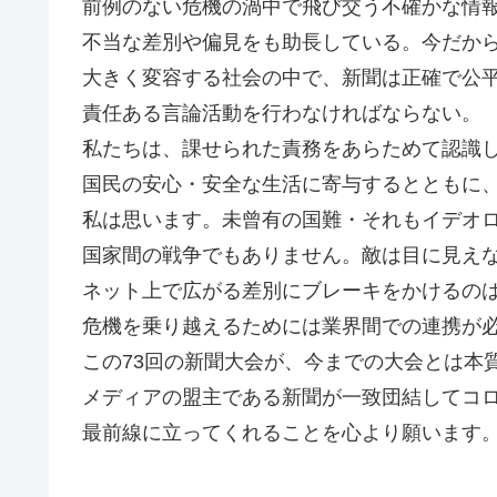
前例のない危機の渦中で飛び交う不確かな情
不当な差別や偏見をも助長している。今だか
大きく変容する社会の中で、新聞は正確で公
責任ある言論活動を行わなければならない。
私たちは、課せられた責務をあらためて認識
国民の安心・安全な生活に寄与するとともに
私は思います。未曾有の国難・それもイデオ
国家間の戦争でもありません。敵は目に見え
ネット上で広がる差別にブレーキをかけるの
危機を乗り越えるためには業界間での連携が
この73回の新聞大会が、今までの大会とは本
メディアの盟主である新聞が一致団結してコ
最前線に立ってくれることを心より願います。G