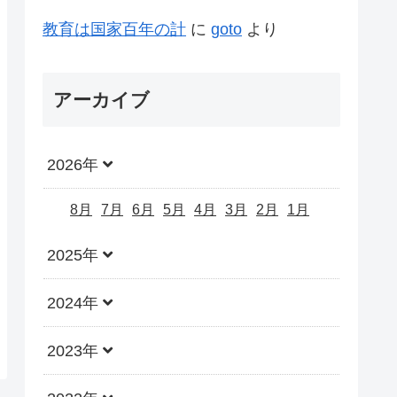
教育は国家百年の計
に
goto
より
アーカイブ
2026年
8月
7月
6月
5月
4月
3月
2月
1月
2025年
2024年
2023年