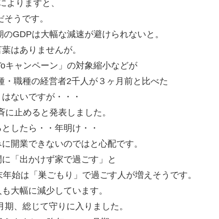
によりますと、
だそうです。
期のGDPは大幅な減速が避けられないと。
言葉はありませんが。
Toキャンペーン」の対象縮小などが
業種・職種の経営者2千人が３ヶ月前と比べた
くはないですが・・・
一斉に止めると発表しました。
るとしたら・・年明け・・
みに開業できないのではと心配です。
問に「出かけず家で過ごす」と
末年始は「巣ごもり」で過ごす人が増えそうです。
人も大幅に減少しています。
2月期、総じて守りに入りました。