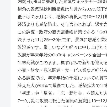
内閣府が8日に発表した景気ウォッチャー調査
街角の景気現状判断指数は前月から8.9%低下
低下は７ヶ月ぶり、感染の再拡大で10〜12月
経済よりも感染防止。そう言われれば、返す
この調査・政府の観光需要喚起策である「Go
決まった11月25〜30日です。景気に敏感な
景況感です。厳しいなどと軽々に申し上げた
政府が年末年始のGoToキャンペーンを全国
年末商戦がこのまま、尻すぼみで新年を迎え
小売・飲食・観光関連・サービス業など軒並
ある調査では、年末年始の予定についての質
答えた人が64％で最多でした。感染拡大で年
「初詣」や「帰省」「忘・新年会」を選んだ
7〜9月期に攻勢に転じた国民の意識は10〜1