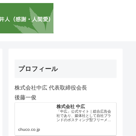
プロフィール
株式会社中広 代表取締役会長
後藤一俊
株式会社 中広
「中広」公式サイト｜総合広告会
社であり、媒体社として自社ブラ
ンドのポスティング型フリーメデ
ィア、ハッピーメディア®『地域み
っちゃく生活情報誌®』を全国で
chuco.co.jp
1100万部以上展開しています。