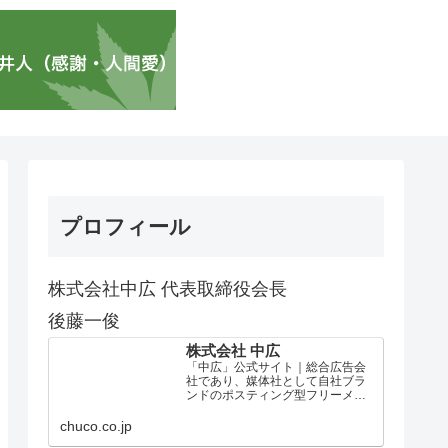
プロフィール
株式会社中広 代表取締役会長
後藤一俊
株式会社 中広
「中広」公式サイト｜総合広告会
社であり、媒体社として自社ブラ
ンドのポスティング型フリーメデ
ィア、ハッピーメディア®『地域み
っちゃく生活情報誌®』を全国で
chuco.co.jp
1100万部以上展開しています。