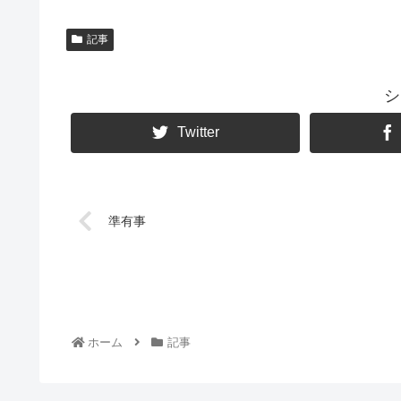
記事
シ
Twitter
準有事
ホーム
記事