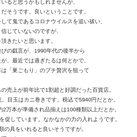
ていると思うかもしれませんが、
りだそうです。良いということです。
をして鬼であるコロナウイルスを追い祓い、
く信じていないのですが、
を頂きたいと思います。
びの戯言が、1990年代の後半から
たが、最近では過ぎたるは何とかで、
年は「巣ごもり」のプチ贅沢を狙って
の売上が前年比で1割超と好調だった百貨店。
。目玉はカニ巻きです。税込で5940円だとか。
約2万本が準備され品揃えは100種類以上だとか。
約を促しています。なかなかの力の入れようです。
類の具をいれると良いそうですが。