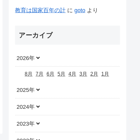
教育は国家百年の計
に
goto
より
アーカイブ
2026年
8月
7月
6月
5月
4月
3月
2月
1月
2025年
2024年
2023年