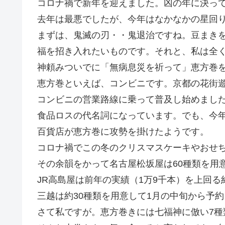
コロナ禍で新年を迎えました。凶の年に決っ
去年は最悪でしたが、今年はなかなかの星回
まずは、鬼滅の刃・・鬼退治ですね。豆まき
福を招き入れたいものです。それと、私は全
神頼みついでに「無病息災を祈って」恵方巻
恵方巻といえば、コンビニです。京都の花街遊
コンビニの営業路線に乗って普及し始めまし
食品ロスの代名詞になっています。でも、今
百貨店が恵方巻に攻勢を掛けたようです。
コロナ禍でこの冬のクリスマスケーキやおせち
その余韻をかって名古屋松坂屋は60種類を用意
JR高島屋は前年の実績（1万9千本）を上回る
三越は約30種類を用意して1月の中旬から予
さて私ですが。恵方巻きには七福神に倣い7種