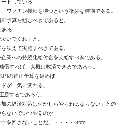
タートしている。
ら、ワクチン接種を待つという微妙な時期である。
補正予算を組むべきであると。
である。
で凌いでくれ」と。
ジを添えて実施すべきである。
小企業への持続化給付金を支給すべきである。
補償すれば、大概は救済できるであろう。
0兆円の補正予算を組めば、
ンドが一気に変わる。
圧勝するであろう。
追加の経済対策は何かしらやらねばならない」との
やらないでいつやるのか
ケを回さないことだ。・・・・Goto