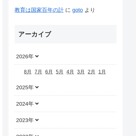
教育は国家百年の計
に
goto
より
アーカイブ
2026年
8月
7月
6月
5月
4月
3月
2月
1月
2025年
2024年
2023年