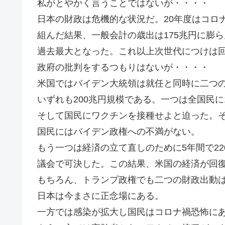
私がとやかく言うことではないが・・・・
日本の財政は危機的な状況だ。20年度はコロ
組んだ結果、一般会計の歳出は175兆円に膨ら
過去最大となった。これ以上次世代につけは
政府の批判をするつもりはないが・・・・
米国ではバイデン大統領は就任と同時に二つ
いずれも200兆円規模である。一つは全国民に
そして国民にワクチンを接種せよと迫った。
国民にはバイデン政権への不満がない。
もう一つは経済の立て直しのために5年間で2
議会で可決した。この結果、米国の経済が回
もちろん、トランプ政権でも二つの財政出動
日本は今まさに正念場にある。
一方では感染が拡大し国民はコロナ禍恐怖に