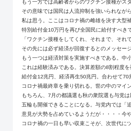
もう一方では高齢者からのワクチン接種がス
その意味では国民は人流抑制を強いられなが
私は思う。ここはコロナ禍の雌雄を決す大型
特別給付金10万円を再び全国民に給付すべき
「ワクチン接種をしてくれ、それまで、それ
その先には必ず経済が回復するとのメッセー
もう一つは経済対策を実施すべきである。中
これは経験済みである。決算差額の8割程度を
給付金12兆円、経済再生50兆円。合わせて7
コロナ禍最終章を乗り切れる。世の中のマイ
もちろん、7月の都議選も秋の衆院選も与党は
五輪も開催できることになる。与党内では「
意見が大勢を占めているようだが・・・・今
コロナ禍の一日も早い収束こそが、次世代にツ