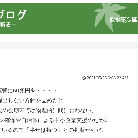
2021/05/25 6:08:22 AM
策費に50兆円を・・・・
を提出しない方針を固めたと
国会の会期末では物理的に間に合わない。
ン確保や自治体による中小企業支援のために
ているので「半年は持つ」との判断からだ。