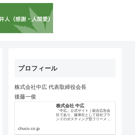
プロフィール
株式会社中広 代表取締役会長
後藤一俊
株式会社 中広
「中広」公式サイト｜総合広告会
社であり、媒体社として自社ブラ
ンドのポスティング型フリーメデ
ィア、ハッピーメディア®『地域み
っちゃく生活情報誌®』を全国で
chuco.co.jp
1100万部以上展開しています。