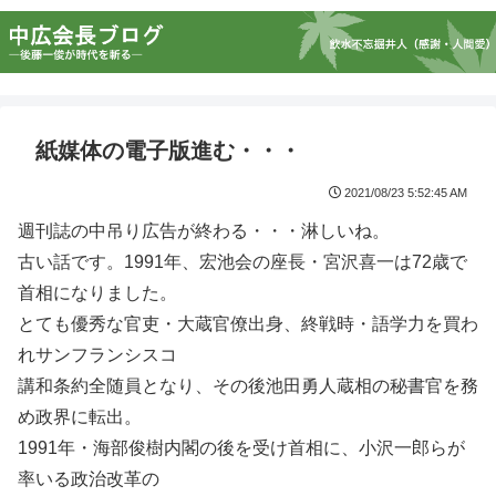
紙媒体の電子版進む・・・
2021/08/23 5:52:45 AM
週刊誌の中吊り広告が終わる・・・淋しいね。
古い話です。1991年、宏池会の座長・宮沢喜一は72歳で
首相になりました。
とても優秀な官吏・大蔵官僚出身、終戦時・語学力を買わ
れサンフランシスコ
講和条約全随員となり、その後池田勇人蔵相の秘書官を務
め政界に転出。
1991年・海部俊樹内閣の後を受け首相に、小沢一郎らが
率いる政治改革の