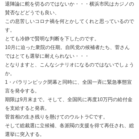
退陣論に舵を切るのではないか・・・横浜市民はカジノの
賛否などどうでも良い、
この息苦しいコロナ禍を何とかしてくれと思っているので
す。
とても冷静で賢明な判断を下したのです。
10月に迫った衆院の任期。自民党の候補者たち、菅さん
ではとても選挙に耐えられない・・・
となりますと、こんなシナリオになるのではないでしょう
か。
1・パラリンピック閉幕と同時に、全国一斉に緊急事態宣
言を発令する。
期限は9月末まで。そして、全国民に再度10万円の給付金
を支給すると発表。
菅首相の生き残りを懸けてのウルトラCです。
そして総裁選に立候補、各派閥の支援を得て再任され、総
選挙に突入する。