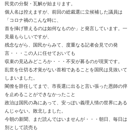
民党の分裂・瓦解が始まります。
個人名は控えますが、前回の総裁選に立候補した議員は
「コロナ禍のこんな時に、
首を挿げ替えるのは如何なものか」と発言しています。一
見最もらしいですが、
残念ながら、国民からみて、度重なる記者会見での発
言・・・この人に任せておいても
収束の見込みどころか・・・不安が募るのが現実です。
乱世を仕切る才覚がない首相であることを国民は見抜いて
しまいました。
閣僚を辞任してまで、市長選に出ると言い張った恩師の倅
を止めることができなかったこと
政治は国民の為にあって、安っぽい義理人情の世界にある
んじゃない。敗北しました。
今朝の新聞、まだ読んではいませんが・・・朝日、毎日は
別として読売も