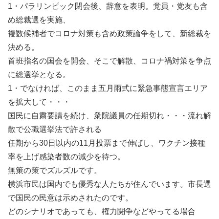
1・パラリンピック閉会後、辞意を表明。党員・党友も含
め総裁選を実施、
複数候補者でコロナ対策も含め政策論争をして、新総裁を
決める。
首班指名の国会を開会、そこで解散、コロナ禍対策を争点
に総選挙となる。
1・でなければ、このまま五月雨式に緊急事態宣言エリア
を拡大して・・・
国民に自粛要請を続け、衆院議員の任期切れ・・・流れ解
散で公職選挙法で許される
任期から30日以内の11月投票まで伸ばし、ワクチン接種
率を上げ感染者数の減少を待つ。
無策の策でズルズルです。
横浜市民は国内でも優秀な人たちが住んでいます。市長選
で国民の民意は示めされたのです。
どのシナリオであっても、権力闘争などやってる場合