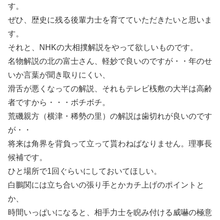
す。
ぜひ、歴史に残る後輩力士を育てていただきたいと思いま
す。
それと、NHKの大相撲解説をやって欲しいものです。
名物解説の北の富士さん、軽妙で良いのですが・・年のせ
いか言葉が聞き取りにくい、
滑舌が悪くなっての解説、それもテレビ桟敷の大半は高齢
者ですから・・・ボチボチ。
荒磯親方（横津・稀勢の里）の解説は歯切れが良いのです
が・・
将来は角界を背負って立って貰わねばなりません。理事長
候補です。
ひと場所で1回ぐらいにしておいてほしい。
白鵬関には立ち合いの張り手とかカチ上げのポイントと
か、
時間いっぱいになると、相手力士を睨み付ける威嚇の極意