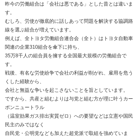
昨今の労働組合は「会社は悪である」とした昔とは違いま
す。
むしろ、労使が徹底的に話しあって問題を解決する協調路
線を選ぶ組合が増えています。
例えば、全トヨタ労働組合連合会（全ト）はトヨタ自動車
関連の企業310組合を傘下に持ち、
35万8千人の組合員を擁する全国最大規模の労働組合で
す。
戦後、有名な労使紛争で会社の利益が削がれ、雇用を危う
くした経験から、
会社と無益な争いを起こさないことを旨としています。
ですから、共産と組むよりは与党と組む方が理に叶うカー
ボンニュートラル
（温室効果ガス排出実質ゼロ）への要望などは立憲や国民
民主のみではなく
自民党・公明党なども加えた超党派で取組を強めていま